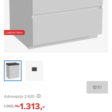
Laatste kans
3D
Adviesprijs 2.420,-
1.313,-
1.365,-
Nu