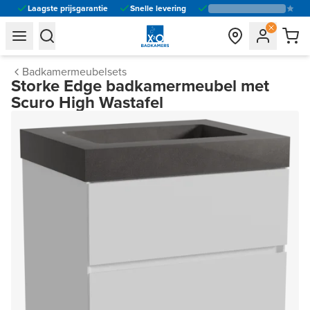
Laagste prijsgarantie
Snelle levering
general.navigation.toggle_menu.label
general.navigation.toggle_menu.label
Badkamermeubelsets
Storke Edge badkamermeubel met
Scuro High Wastafel