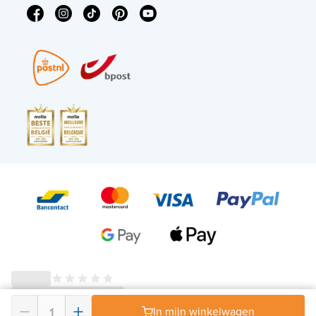
In mijn winkelwagen
© 2026 - X²O Badkamers – BTW-nummer: BE0627.861.895 -