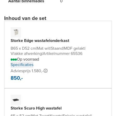
Aantal binnenlades
0
Inhoud van de set
Storke Edge wastafelonderkast
B65 x D52 cm
|
Mat wit
|
Staand
|
MDF gelakt
|
Vlakke afwerking
|
Artikelnummer 65536
Op voorraad
Specificaties
Adviesprijs 1.580,-
850,-
Storke Scuro High wastafel
65 x 52 cm
|
Mat Zwart
|
Kwarts
|
Enkele wastafel
|