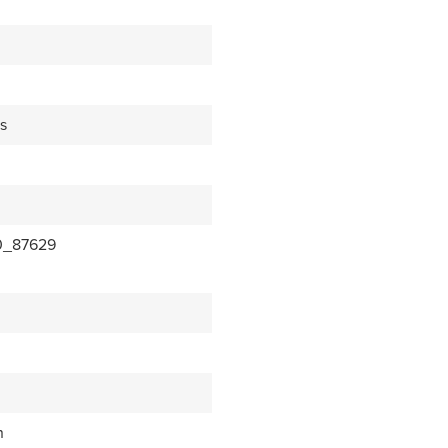
s
0_87629
n