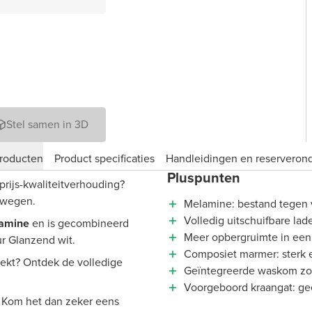
Stel samen in 3D
roducten
Product specificaties
Handleidingen en reserveron
Pluspunten
prijs-kwaliteitverhouding?
rwegen.
Melamine: bestand tegen 
Volledig uitschuifbare lad
amine
en is gecombineerd
Meer opbergruimte in een
r Glanzend wit.
Composiet marmer: sterk 
zoekt? Ontdek de volledige
Geïntegreerde waskom zor
Voorgeboord kraangat: g
 Kom het dan zeker eens