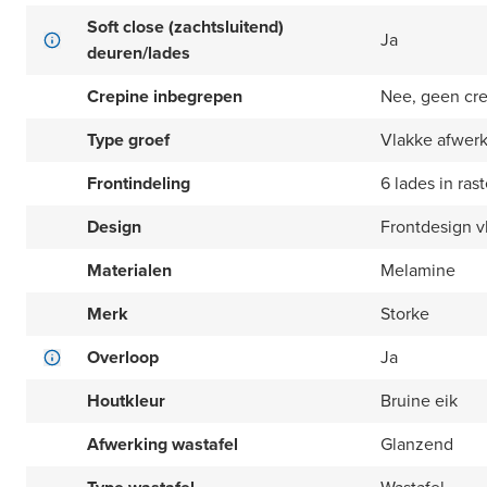
Soft close (zachtsluitend)
Ja
deuren/lades
Crepine inbegrepen
Nee, geen cr
Type groef
Vlakke afwer
Frontindeling
6 lades in rast
Design
Frontdesign v
Materialen
Melamine
Merk
Storke
Overloop
Ja
Houtkleur
Bruine eik
Afwerking wastafel
Glanzend