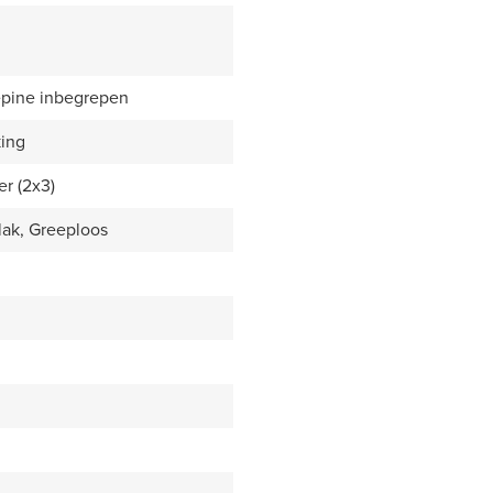
epine inbegrepen
king
er (2x3)
lak, Greeploos