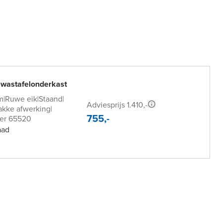
 wastafelonderkast
m
|
Ruwe eik
|
Staand
|
Adviesprijs 1.410,-
akke afwerking
|
755,-
er 65520
aad