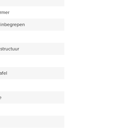
rmer
 inbegrepen
structuur
afel
e