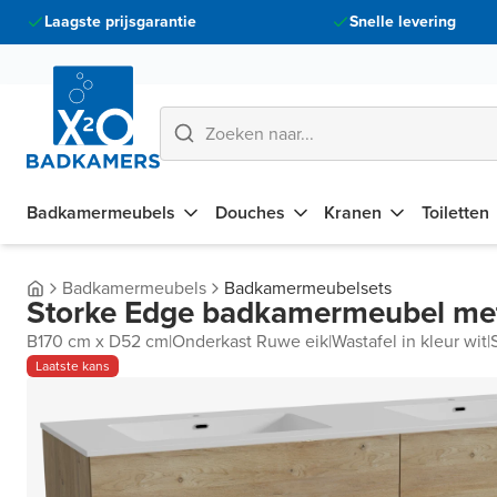
Laagste prijsgarantie
Snelle levering
Badkamermeubels
Douches
Kranen
Toiletten
Badkamermeubels
Badkamermeubelsets
Storke Edge badkamermeubel met
B170 cm x D52 cm
|
Onderkast Ruwe eik
|
Wastafel in kleur wit
|
Laatste kans