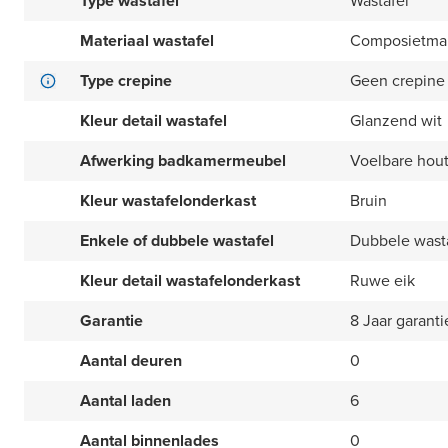
Type wastafel
Wastafel
Materiaal wastafel
Composietma
Type crepine
Geen crepine
Kleur detail wastafel
Glanzend wit
Afwerking badkamermeubel
Voelbare hout
Kleur wastafelonderkast
Bruin
Enkele of dubbele wastafel
Dubbele wast
Kleur detail wastafelonderkast
Ruwe eik
Garantie
8 Jaar garanti
Aantal deuren
0
Aantal laden
6
Aantal binnenlades
0