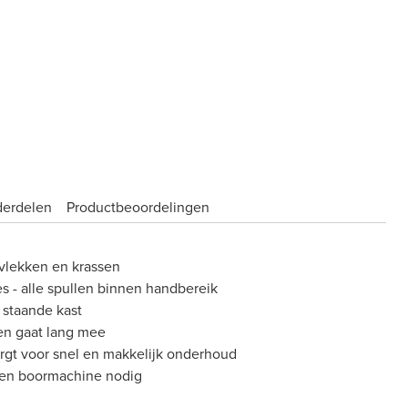
derdelen
Product­beoordelingen
vlekken en krassen
es - alle spullen binnen handbereik
 staande kast
en gaat lang mee
gt voor snel en makkelijk onderhoud
een boormachine nodig