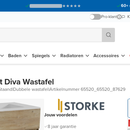
60+ 
Pro-klant
K
Baden
Spiegels
Radiatoren
Accessoires
 Diva Wastafel
Staand
|
Dubbele wastafel
|
Artikelnummer 65520_65520_87629
Jouw voordelen
8 jaar garantie