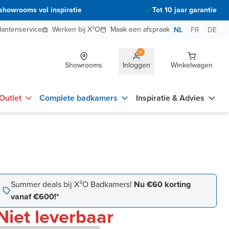
showrooms vol inspiratie
Tot 10 jaar garantie
lantenservice
Werken bij X²O
Maak een afspraak
NL
FR
DE
Showrooms
Inloggen
Winkelwagen
Outlet
Complete badkamers
Inspiratie & Advies
Summer deals bij X²O Badkamers!
Nu €60 korting
vanaf €600!*
Niet leverbaar