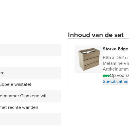
Inhoud van de set
Storke Edge
B85 x D52 c
Melamine
|
Vl
Artikelnumm
ord
Op voorr
Specificaties
ubbele wastafel
etmarmer Glanzend wit
 met rechte wanden