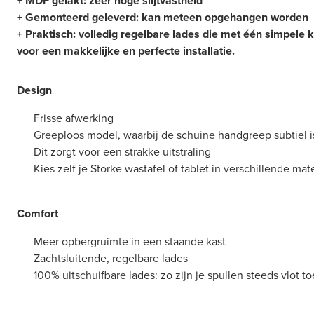
+ MDF gelakt: zeer hoge slijtvastheid
+ Gemonteerd geleverd: kan meteen opgehangen worden
+ Praktisch: volledig regelbare lades die met één simpele kl
voor een makkelijke en perfecte installatie.
Design
Frisse afwerking
Greeploos model, waarbij de schuine handgreep subtiel is
Dit zorgt voor een strakke uitstraling
Kies zelf je Storke wastafel of tablet in verschillende ma
Comfort
Meer opbergruimte in een staande kast
Zachtsluitende, regelbare lades
100% uitschuifbare lades: zo zijn je spullen steeds vlot t