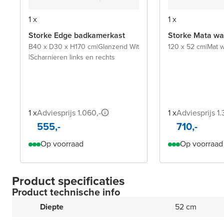
1 x
1 x
Storke Edge badkamerkast
Storke Mata wa
B40 x D30 x H170 cm
|
Glanzend Wit
120 x 52 cm
|
Mat w
|
Scharnieren links en rechts
1 x
Adviesprijs 1.060,-
1 x
Adviesprijs 1.
555,-
710,-
Op voorraad
Op voorraad
Product specificaties
Product technische info
Diepte
52 cm