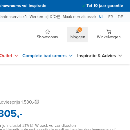
showrooms vol inspiratie
Tot 10 jaar garantie
lantenservice
Werken bij X²O
Maak een afspraak
NL
FR
DE
Showrooms
Inloggen
Winkelwagen
Outlet
Complete badkamers
Inspiratie & Advies
dviesprijs 1.530,-
805,-
rijs inclusief 21% BTW excl. verzendkosten
e adviesprijs is de verkoopprijs die wordt aanbevolen door leveranciers of