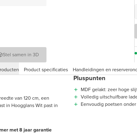
Stel samen in 3D
roducten
Product specificaties
Handleidingen en reserveron
Pluspunten
MDF gelakt: zeer hoge slij
Volledig uitschuifbare lad
reedte van 120 cm, een
Eenvoudig poetsen onder
t in Hoogglans Wit past in
amer met 8 jaar garantie