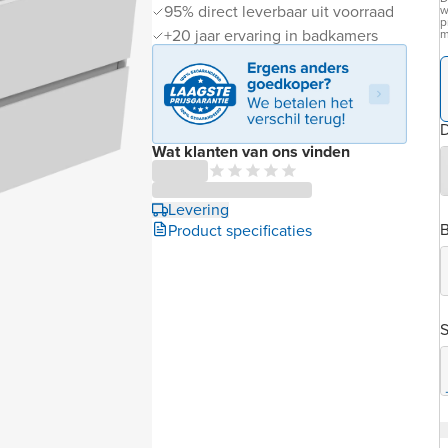
95% direct leverbaar uit voorraad
w
p
+20 jaar ervaring in badkamers
m
D
Wat klanten van ons vinden
Levering
B
Product specificaties
S