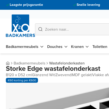
Laagste prijsgarantie
Snelle levering
Badkamermeubels
Douches
Kranen
Toiletten
Badkamermeubels
Wastafelonderkasten
Storke Edge wastafelonderkast
B120 x D52 cm
|
Glanzend Wit
|
Zwevend
|
MDF gelakt
|
Vlakke af
€60 korting per €600