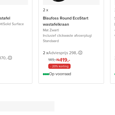
2 x
stafel
Blaufoss Round EcoStart
it
|
Solid Surface
wastafelkraan
Mat Zwart
|
Inclusief clickwaste afvoerplug
|
Standaard
2 x
Adviesprijs 298,-
370,-
119,-
149,-
Nu
- 20% korting
Op voorraad