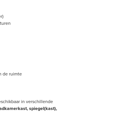
r)
turen
n de ruimte
eschikbaar in verschillende
adkamerkast, spiegel(kast),