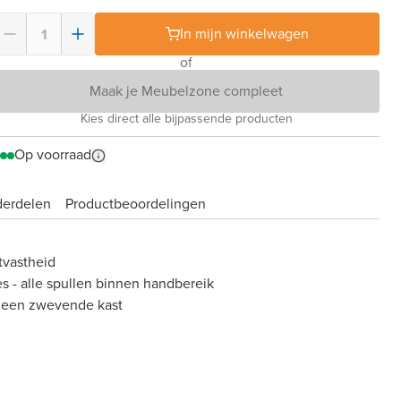
In mijn winkelwagen
of
Maak je Meubelzone compleet
Kies direct alle bijpassende producten
Op voorraad
derdelen
Product­beoordelingen
tvastheid
es - alle spullen binnen handbereik
 een zwevende kast