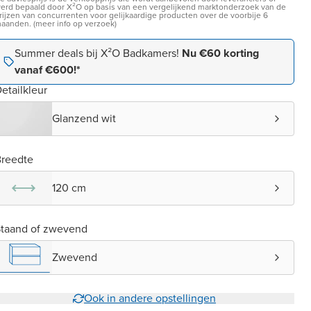
erd bepaald door X²O op basis van een vergelijkend marktonderzoek van de
rijzen van concurrenten voor gelijkaardige producten over de voorbije 6
aanden. (meer info op verzoek)
Summer deals bij X²O Badkamers!
Nu €60 korting
vanaf €600!*
etailkleur
Glanzend wit
reedte
120 cm
taand of zwevend
Zwevend
Ook in andere opstellingen