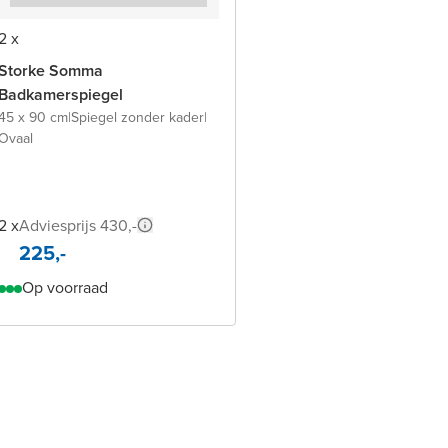
2 x
Storke Somma
Badkamerspiegel
45 x 90 cm
|
Spiegel zonder kader
|
Ovaal
2 x
Adviesprijs 430,-
225,-
Op voorraad