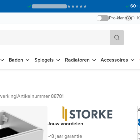
60+ 
Pro-klant
K
Baden
Spiegels
Radiatoren
Accessoires
werking
|
Artikelnummer 88781
A
Jouw voordelen
P
8 jaar garantie
D