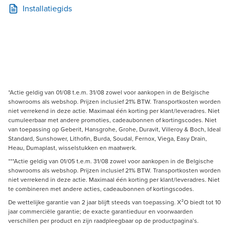
Installatiegids
*Actie geldig van 01/08 t.e.m. 31/08 zowel voor aankopen in de Belgische
showrooms als webshop. Prijzen inclusief 21% BTW. Transportkosten worden
niet verrekend in deze actie. Maximaal één korting per klant/leveradres. Niet
cumuleerbaar met andere promoties, cadeaubonnen of kortingscodes. Niet
van toepassing op Geberit, Hansgrohe, Grohe, Duravit, Villeroy & Boch, Ideal
Standard, Sunshower, Lithofin, Burda, Soudal, Fernox, Viega, Easy Drain,
Heau, Dumaplast, wisselstukken en maatwerk.
***Actie geldig van 01/05 t.e.m. 31/08 zowel voor aankopen in de Belgische
showrooms als webshop. Prijzen inclusief 21% BTW. Transportkosten worden
niet verrekend in deze actie. Maximaal één korting per klant/leveradres. Niet
te combineren met andere acties, cadeaubonnen of kortingscodes.
De wettelijke garantie van 2 jaar blijft steeds van toepassing. X²O biedt tot 10
jaar commerciële garantie; de exacte garantieduur en voorwaarden
verschillen per product en zijn raadpleegbaar op de productpagina’s.