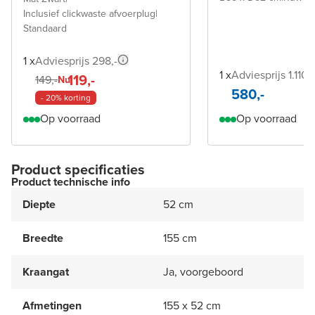
Inclusief clickwaste afvoerplug
|
Standaard
1 x
Adviesprijs 298,-
1 x
Adviesprijs 1.110,-
119,-
149,-
Nu
580,-
- 20% korting
Op voorraad
Op voorraad
Product specificaties
Product technische info
Diepte
52 cm
Breedte
155 cm
Kraangat
Ja, voorgeboord
Afmetingen
155 x 52 cm