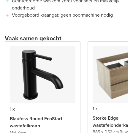
Geïntegreerde waskom zorgt voor snel en makkelijk
onderhoud
Voorgeboord kraangat: geen boormachine nodig
Vaak samen gekocht
1 x
1 x
Storke Edge
Blaufoss Round EcoStart
wastafelonderkast
wastafelkraan
B85 x D52 cm
|
Ruwe e
Mat Zwart
|