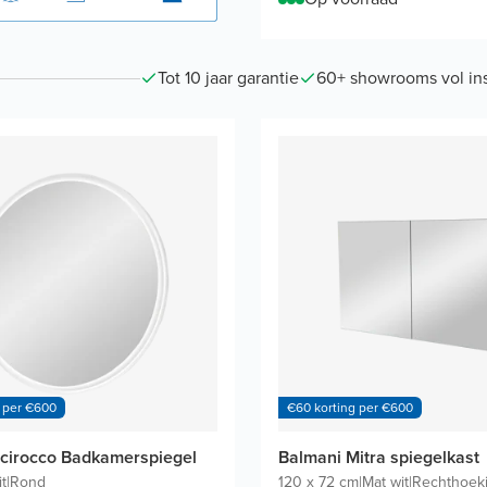
Tot 10 jaar garantie
60+ showrooms vol ins
 per €600
€60 korting per €600
cirocco Badkamerspiegel
Balmani Mitra spiegelkast
t
|
Rond
120 x 72 cm
|
Mat wit
|
Rechthoek