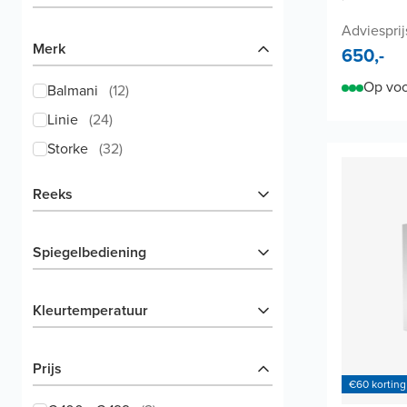
Adviesprij
Merk
650,-
Op voo
Balmani
(
12
)
Linie
(
24
)
Storke
(
32
)
Reeks
Spiegelbediening
Kleurtemperatuur
Prijs
€60 korting