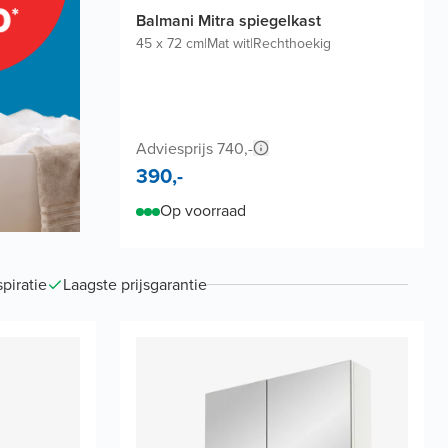
Balmani Mitra spiegelkast
45 x 72 cm
|
Mat wit
|
Rechthoekig
Adviesprijs 740,-
390,-
Op voorraad
piratie
Laagste prijsgarantie