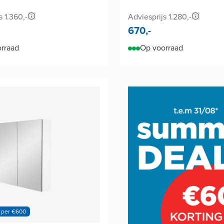
s 1.360,-
Adviesprijs 1.280,-
670,-
rraad
Op voorraad
 per €600