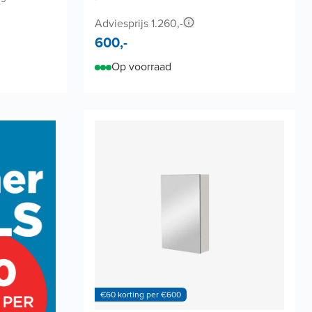
Adviesprijs 1.260,-
600,-
Op voorraad
€60 korting per €600