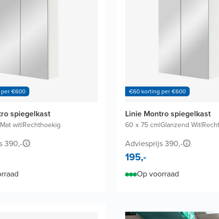
 per €600
€60 korting per €600
tro spiegelkast
Linie Montro spiegelkast
Mat wit
|
Rechthoekig
60 x 75 cm
|
Glanzend Wit
|
Rech
s 390,-
Adviesprijs 390,-
195,-
rraad
Op voorraad