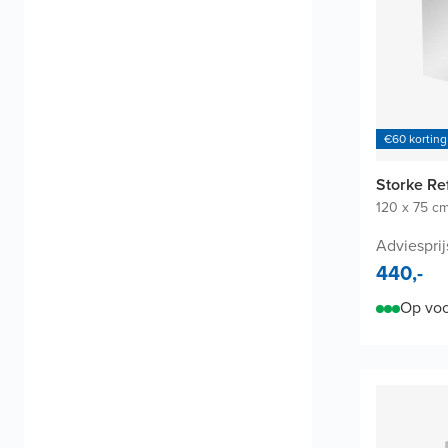
€60 korting
Storke Re
120 x 75 c
Adviesprij
440,-
Op voo