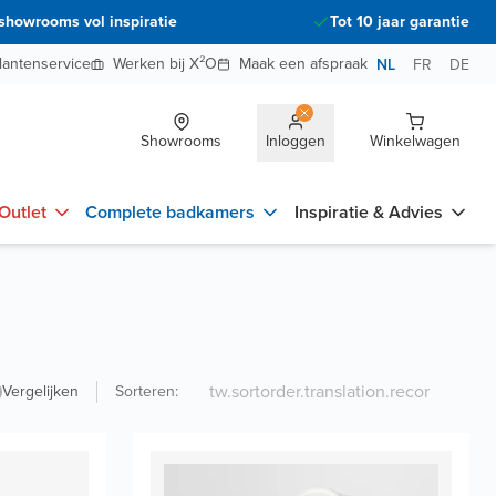
showrooms vol inspiratie
Tot 10 jaar garantie
lantenservice
Werken bij X²O
Maak een afspraak
NL
FR
DE
Showrooms
Inloggen
Winkelwagen
Outlet
Complete badkamers
Inspiratie & Advies
Vergelijken
Sorteren
: