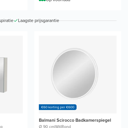
piratie
Laagste prijsgarantie
€60 korting per €600
Balmani Scirocco Badkamerspiegel
ig
Ø 90 cm
|
Wit
|
Rond