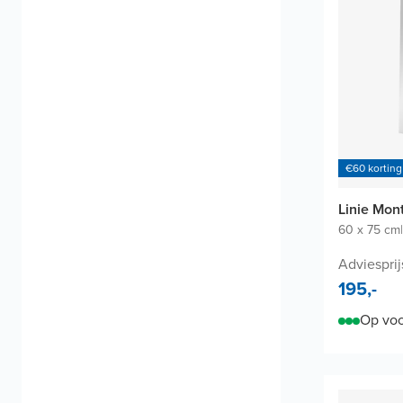
€60 korting
Linie Mon
60 x 75 cm
|
Adviesprij
195,-
Op voo