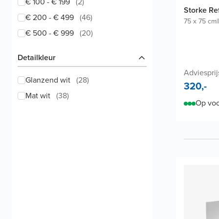
€ 100 - € 199
(
2
)
Storke Re
€ 200 - € 499
(
46
)
75 x 75 cm
|
€ 500 - € 999
(
20
)
Detailkleur
Adviesprij
Glanzend wit
(
28
)
320,-
Mat wit
(
38
)
Op voo