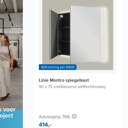
€60 korting per €600
Linie Montro spiegelkast
90 x 75 cm
|
Glanzend wit
|
Rechthoekig
Adviesprijs 769,-
414,-