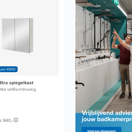
 per €600
itra spiegelkast
Mat wit
|
Rechthoekig
s 940,-