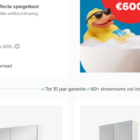
flecta spiegelkast
Mat wit
|
Rechthoekig
s 600,-
rraad
Tot 10 jaar garantie
60+ showrooms vol ins