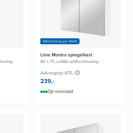
€60 korting per €600
Linie Montro spiegelkast
hoekig
80 x 75 cm
|
Mat wit
|
Rechthoekig
Adviesprijs 470,-
239,-
Op voorraad