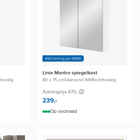
€60 korting per €600
Linie Montro spiegelkast
thoekig
80 x 75 cm
|
Glanzend Wit
|
Rechthoekig
Adviesprijs 470,-
239,-
Op voorraad