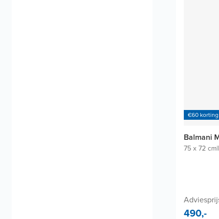
€60 korting
Balmani M
75 x 72 cm
|
Adviesprij
490,-