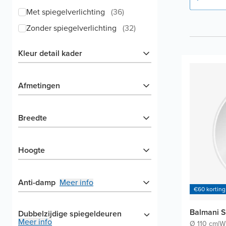
Met spiegelverlichting
(
36
)
Zonder spiegelverlichting
(
32
)
Kleur detail kader
Afmetingen
Breedte
Hoogte
Anti-damp
Meer info
€60 korting
Balmani S
Dubbelzijdige spiegeldeuren
Meer info
Ø 110 cm
|
Wi