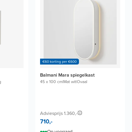
€60 korting per €600
Balmani Mara spiegelkast
g
45 x 100 cm
|
Mat wit
|
Ovaal
Adviesprijs 1.360,-
710,-
Op voorraad