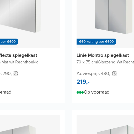
 per €600
€60 korting per €600
flecta spiegelkast
Linie Montro spiegelkast
m
|
Mat wit
|
Rechthoekig
70 x 75 cm
|
Glanzend Wit
|
Recht
s 790,-
Adviesprijs 430,-
219,-
rraad
Op voorraad