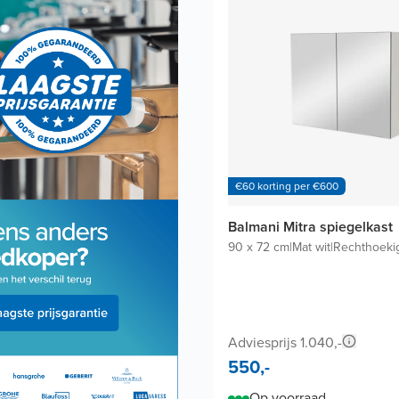
€60 korting per €600
Balmani Mitra spiegelkast
90 x 72 cm
|
Mat wit
|
Rechthoeki
Adviesprijs 1.040,-
550,-
Op voorraad