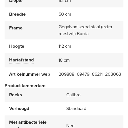
Diepte
52 cm
Breedte
50 cm
Gegalvaniseerd staal (extra
Frame
roestvrij) Burda
Hoogte
112 cm
Hartafstand
18 cm
Artikelnummer web
209888_69479_86211_203063
Product kenmerken
Reeks
Calibro
Verhoogd
Standaard
Met antibacteriële
Nee