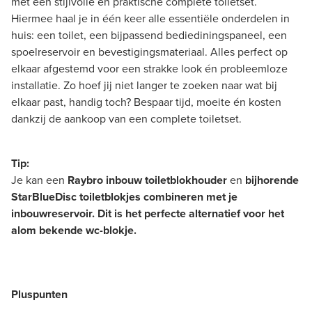
met een stijlvolle en praktische complete toiletset.
Hiermee haal je in één keer alle essentiële onderdelen in
huis: een toilet, een bijpassend bediediningspaneel, een
spoelreservoir en bevestigingsmateriaal. Alles perfect op
elkaar afgestemd voor een strakke look én probleemloze
installatie. Zo hoef jij niet langer te zoeken naar wat bij
elkaar past, handig toch? Bespaar tijd, moeite én kosten
dankzij de aankoop van een complete toiletset.
Tip:
Je kan een
Raybro inbouw toiletblokhouder
en
bijhorende
StarBlueDisc toiletblokjes combineren met je
inbouwreservoir. Dit is het perfecte alternatief voor het
alom bekende wc-blokje.
Pluspunten