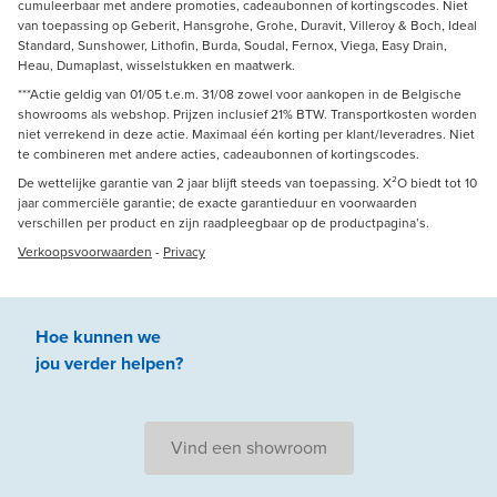
cumuleerbaar met andere promoties, cadeaubonnen of kortingscodes. Niet
van toepassing op Geberit, Hansgrohe, Grohe, Duravit, Villeroy & Boch, Ideal
Standard, Sunshower, Lithofin, Burda, Soudal, Fernox, Viega, Easy Drain,
Heau, Dumaplast, wisselstukken en maatwerk.
***Actie geldig van 01/05 t.e.m. 31/08 zowel voor aankopen in de Belgische
showrooms als webshop. Prijzen inclusief 21% BTW. Transportkosten worden
niet verrekend in deze actie. Maximaal één korting per klant/leveradres. Niet
te combineren met andere acties, cadeaubonnen of kortingscodes.
De wettelijke garantie van 2 jaar blijft steeds van toepassing. X²O biedt tot 10
jaar commerciële garantie; de exacte garantieduur en voorwaarden
verschillen per product en zijn raadpleegbaar op de productpagina’s.
Verkoopsvoorwaarden
-
Privacy
Hoe kunnen we
jou
verder
helpen
?
Vind een showroom