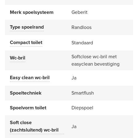
Merk spoelsysteem
Geberit
Type spoelrand
Randloos
Compact toilet
Standaard
Softclose wc-bril met
Wc-bril
easyclean bevestiging
Easy clean wc-bril
Ja
Spoeltechniek
Smartflush
Spoelvorm toilet
Diepspoel
Soft close
Ja
(zachtsluitend) wc-bril