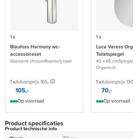
1 x
1 x
Blaufoss Harmony wc-
Luca Varess Organ
accessoireset
Toiletspiegel
Glanzend chroom
|
Roestvrij staal
40 x 65 cm
|
Spiegel z
Organisch
1 x
Adviesprijs 165,-
1 x
Adviesprijs 130,-
105,-
70,-
Op voorraad
Op voorraad
Product specificaties
Product technische info