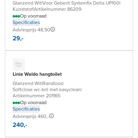
Glanzend Wit
|
Voor Geberit Systemfix Delta UP100
|
Kunststof
|
Artikelnummer 86209
Op voorraad
Specificaties
Adviesprijs 48,50
29,-
Linie Waldo hangtoilet
Glanzend Wit
|
Randloos
|
Softclose wc-bril met easyclean
|
Artikelnummer 201165
Op voorraad
Specificaties
Adviesprijs 460,-
240,-