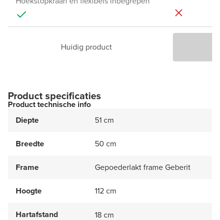
Hoekstopkraan en flexibels inbegrepen
Huidig product
P
Product specificaties
Product technische info
Diepte
51 cm
Breedte
50 cm
Frame
Gepoederlakt frame Geberit
Hoogte
112 cm
Hartafstand
18 cm