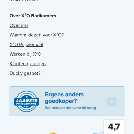
Over X²O Badkamers
Over ons
Waarom kiezen voor X²O?
X²O Prijsverhaal
Werken bij X²O
Klanten getuigen
Ducky gespot?