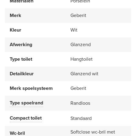
Materialen
Porselein
Merk
Geberit
Kleur
Wit
Afwerking
Glanzend
Type toilet
Hangtoilet
Detailkleur
Glanzend wit
Merk spoelsysteem
Geberit
Type spoelrand
Randloos
Compact toilet
Standaard
Softclose wc-bril met
Wc-bril