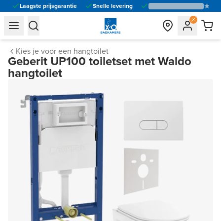
Laagste prijsgarantie
Snelle levering
general.navigation.toggle_menu.label
general.navigation.toggle_menu.label
Kies je voor een hangtoilet
Geberit UP100 toiletset met Waldo
hangtoilet