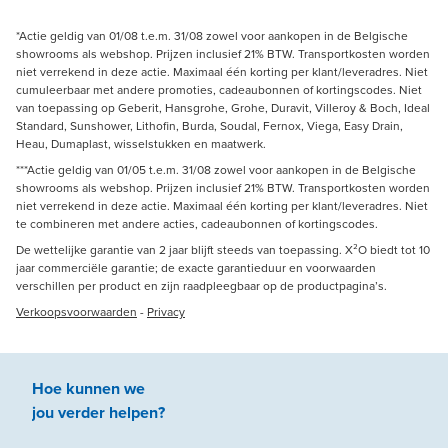
*Actie geldig van 01/08 t.e.m. 31/08 zowel voor aankopen in de Belgische
showrooms als webshop. Prijzen inclusief 21% BTW. Transportkosten worden
niet verrekend in deze actie. Maximaal één korting per klant/leveradres. Niet
cumuleerbaar met andere promoties, cadeaubonnen of kortingscodes. Niet
van toepassing op Geberit, Hansgrohe, Grohe, Duravit, Villeroy & Boch, Ideal
Standard, Sunshower, Lithofin, Burda, Soudal, Fernox, Viega, Easy Drain,
Heau, Dumaplast, wisselstukken en maatwerk.
***Actie geldig van 01/05 t.e.m. 31/08 zowel voor aankopen in de Belgische
showrooms als webshop. Prijzen inclusief 21% BTW. Transportkosten worden
niet verrekend in deze actie. Maximaal één korting per klant/leveradres. Niet
te combineren met andere acties, cadeaubonnen of kortingscodes.
De wettelijke garantie van 2 jaar blijft steeds van toepassing. X²O biedt tot 10
jaar commerciële garantie; de exacte garantieduur en voorwaarden
verschillen per product en zijn raadpleegbaar op de productpagina’s.
Verkoopsvoorwaarden
-
Privacy
Hoe kunnen we
jou
verder
helpen
?