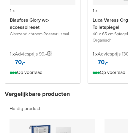
1 x
1 x
Blaufoss Glory wc-
Luca Varess Organ
accessoireset
Toiletspiegel
Glanzend chroom
|
Roestvrij staal
40 x 65 cm
|
Spiegel z
Organisch
1 x
Adviesprijs 99,-
1 x
Adviesprijs 130,-
70,-
70,-
Op voorraad
Op voorraad
Vergelijkbare producten
Huidig product