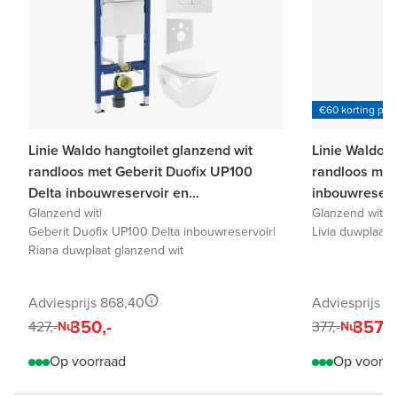
€60 korting per
Linie Waldo hangtoilet glanzend wit
Linie Waldo h
randloos met Geberit Duofix UP100
randloos met 
Delta inbouwreservoir en
inbouwreserv
bedieningspaneel
Glanzend wit
|
Glanzend wit
|
Li
Geberit Duofix UP100 Delta inbouwreservoir
|
Livia duwplaat 
Riana duwplaat glanzend wit
Adviesprijs 868,40
Adviesprijs 7
350,-
357,-
427,-
377,-
Nu
Nu
Op voorraad
Op voorra