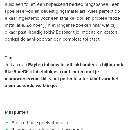
huis: een toilet, een bijpassend bediediningspaneel, een
spoelreservoir en bevestigingsmateriaal. Alles perfect op
elkaar afgestemd voor een strakke look én probleemloze
installatie. Zo hoef jij niet langer te zoeken naar wat bij
elkaar past, handig toch? Bespaar tijd, moeite én kosten
dankzij de aankoop van een complete toiletset.
Tip:
Je kan een
Raybro inbouw toiletblokhouder
en
bijhorende
StarBlueDisc toiletblokjes combineren met je
inbouwreservoir. Dit is het perfecte alternatief voor het
alom bekende wc-blokje.
Pluspunten
Stel zelf het spoelvolume in
2 knopsbediening: waterbesparend!