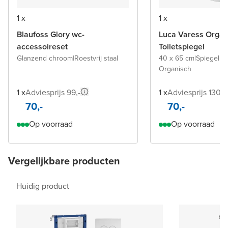
1 x
1 x
Blaufoss Glory wc-
Luca Varess Organ
accessoireset
Toiletspiegel
Glanzend chroom
|
Roestvrij staal
40 x 65 cm
|
Spiegel z
Organisch
1 x
Adviesprijs 99,-
1 x
Adviesprijs 130,-
70,-
70,-
Op voorraad
Op voorraad
Vergelijkbare producten
Huidig product