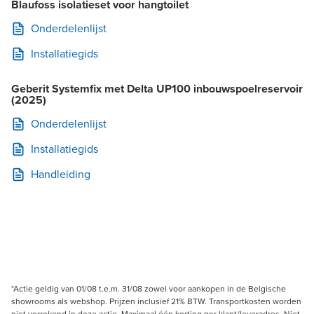
Blaufoss isolatieset voor hangtoilet
Onderdelenlijst
Installatiegids
Geberit Systemfix met Delta UP100 inbouwspoelreservoir
(2025)
Onderdelenlijst
Installatiegids
Handleiding
*Actie geldig van 01/08 t.e.m. 31/08 zowel voor aankopen in de Belgische
showrooms als webshop. Prijzen inclusief 21% BTW. Transportkosten worden
niet verrekend in deze actie. Maximaal één korting per klant/leveradres. Niet