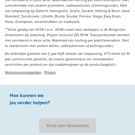
cumuleerbaar met andere promoties, cadeaubonnen of kortingscodes. Niet
van toepassing op Geberit, Hansgrohe, Grohe, Duravit, Villeroy & Boch, Ideal
Standard, Sunshower, Lithofin, Burda, Soudal, Fernox, Viega, Easy Drain,
Heau, Dumaplast, wisselstukken en maatwerk.
***Actie geldig van 01/05 t.e.m. 31/08 zowel voor aankopen in de Belgische
showrooms als webshop. Prijzen inclusief 21% BTW. Transportkosten worden
niet verrekend in deze actie. Maximaal één korting per klant/leveradres. Niet
te combineren met andere acties, cadeaubonnen of kortingscodes.
De wettelijke garantie van 2 jaar blijft steeds van toepassing. X²O biedt tot 10
jaar commerciële garantie; de exacte garantieduur en voorwaarden
verschillen per product en zijn raadpleegbaar op de productpagina’s.
Verkoopsvoorwaarden
-
Privacy
Hoe kunnen we
jou
verder
helpen
?
Vind een showroom