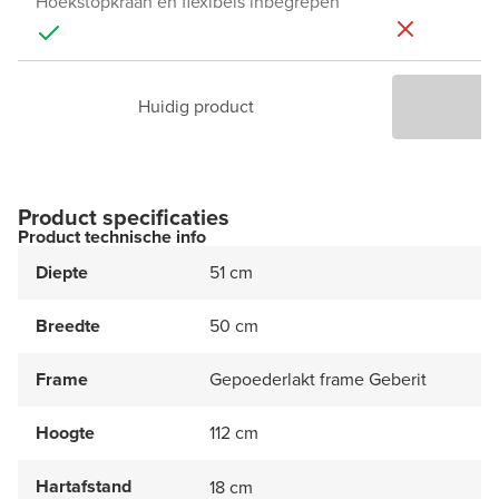
Hoekstopkraan en flexibels inbegrepen
Huidig product
P
Product specificaties
Product technische info
Diepte
51 cm
Breedte
50 cm
Frame
Gepoederlakt frame Geberit
Hoogte
112 cm
Hartafstand
18 cm