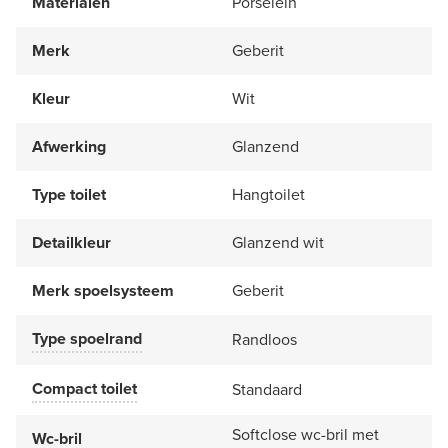
Materialen
Porselein
Merk
Geberit
Kleur
Wit
Afwerking
Glanzend
Type toilet
Hangtoilet
Detailkleur
Glanzend wit
Merk spoelsysteem
Geberit
Type spoelrand
Randloos
Compact toilet
Standaard
Softclose wc-bril met
Wc-bril