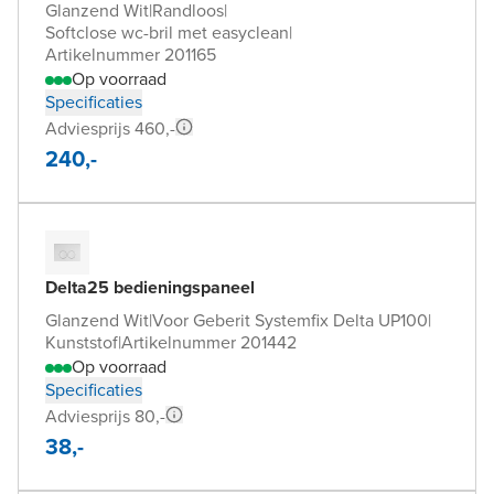
Glanzend Wit
|
Randloos
|
Softclose wc-bril met easyclean
|
Artikelnummer 201165
Op voorraad
Specificaties
Adviesprijs 460,-
240,-
Delta25 bedieningspaneel
Glanzend Wit
|
Voor Geberit Systemfix Delta UP100
|
Kunststof
|
Artikelnummer 201442
Op voorraad
Specificaties
Adviesprijs 80,-
38,-