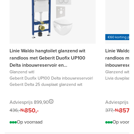
€60 korting per
Linie Waldo hangtoilet glanzend wit
Linie Waldo h
randloos met Geberit Duofix UP100
randloos met 
Delta inbouwreservoir en
inbouwreserv
bedieningspaneel
Glanzend wit
|
Glanzend wit
|
Li
Geberit Duofix UP100 Delta inbouwreservoir
|
Livia duwplaat 
Geberit Delta 25 duwplaat glanzend wit
Adviesprijs 899,90
Adviesprijs 7
350,-
357,-
436,-
377,-
Nu
Nu
Op voorraad
Op voorra