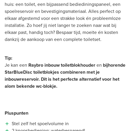
huis: een toilet, een bijpassend bediediningspaneel, een
spoelreservoir en bevestigingsmateriaal. Alles perfect op
elkaar afgestemd voor een strakke look én probleemloze
installatie. Zo hoef jij niet langer te zoeken naar wat bij
elkaar past, handig toch? Bespaar tijd, moeite én kosten
dankzij de aankoop van een complete toiletset.
Tip:
Je kan een
Raybro inbouw toiletblokhouder
en
bijhorende
StarBlueDisc toiletblokjes combineren met je
inbouwreservoir. Dit is het perfecte alternatief voor het
alom bekende wc-blokje.
Pluspunten
Stel zelf het spoelvolume in
2 knopsbediening: waterbesparend!