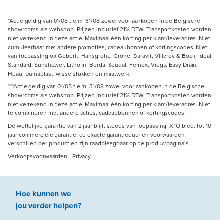
*Actie geldig van 01/08 t.e.m. 31/08 zowel voor aankopen in de Belgische
showrooms als webshop. Prijzen inclusief 21% BTW. Transportkosten worden
niet verrekend in deze actie. Maximaal één korting per klant/leveradres. Niet
cumuleerbaar met andere promoties, cadeaubonnen of kortingscodes. Niet
van toepassing op Geberit, Hansgrohe, Grohe, Duravit, Villeroy & Boch, Ideal
Standard, Sunshower, Lithofin, Burda, Soudal, Fernox, Viega, Easy Drain,
Heau, Dumaplast, wisselstukken en maatwerk.
***Actie geldig van 01/05 t.e.m. 31/08 zowel voor aankopen in de Belgische
showrooms als webshop. Prijzen inclusief 21% BTW. Transportkosten worden
niet verrekend in deze actie. Maximaal één korting per klant/leveradres. Niet
te combineren met andere acties, cadeaubonnen of kortingscodes.
De wettelijke garantie van 2 jaar blijft steeds van toepassing. X²O biedt tot 10
jaar commerciële garantie; de exacte garantieduur en voorwaarden
verschillen per product en zijn raadpleegbaar op de productpagina’s.
Verkoopsvoorwaarden
-
Privacy
Hoe kunnen we
jou
verder
helpen
?