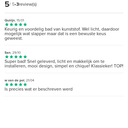
5
/ 5
•
3
review(s)
Quirijn
, 15/01
Keurig en voordelig bad van kunststof. Wel licht, daardoor
mogelijk wat slapper maar dat is een bewuste keus
geweest.
San
, 29/10
Super bad! Snel geleverd, licht en makkelijk om te
installeren, mooi design, simpel en chique! Klassieker! TOP!
w van de pol
, 21/04
Is precies wat er beschreven werd