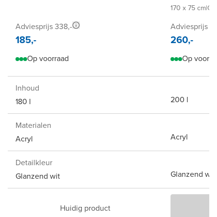
170 x 75 cm
|
Gl
Adviesprijs 338,-
Adviesprijs 4
185,-
260,-
Op voorraad
Op voorra
Inhoud
200 l
180 l
Materialen
Acryl
Acryl
Detailkleur
Glanzend wit
Glanzend wit
Huidig product
P