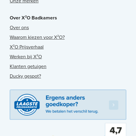
Onze merken
Over X²O Badkamers
Over ons
Waarom kiezen voor X²O?
X²O Prijsverhaal
Werken bij X²O
Klanten getuigen
Ducky gespot?