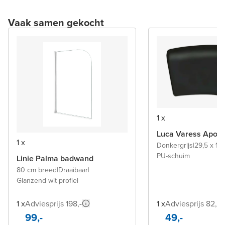
Vaak samen gekocht
1 x
Luca Varess Apoy
1 x
Donkergrijs
|
29,5 x 15
PU-schuim
Linie Palma badwand
80 cm breed
|
Draaibaar
|
Glanzend wit profiel
1 x
Adviesprijs 198,-
1 x
Adviesprijs 82,-
99,-
49,-