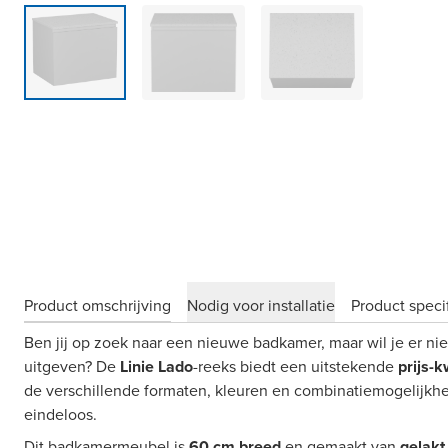
Product omschrijving
Nodig voor installatie
Product specif
Ben jij op zoek naar een nieuwe badkamer, maar wil je er niet
uitgeven? De
Linie Lado
-reeks biedt een uitstekende
prijs-k
de verschillende formaten, kleuren en combinatiemogelijkhed
eindeloos.
Dit badkamermeubel is
60 cm breed
en gemaakt van
gelak