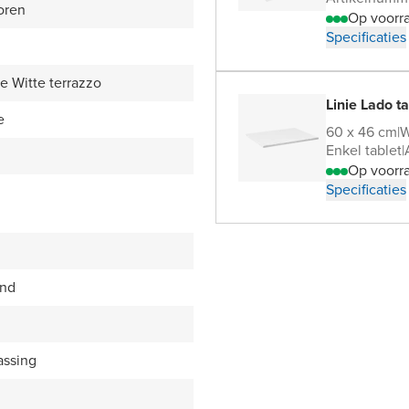
oren
Op voorr
Specificaties
 Witte terrazzo
Linie Lado 
e
60 x 46 cm
|
W
Enkel tablet
|
Op voorr
Specificaties
end
assing