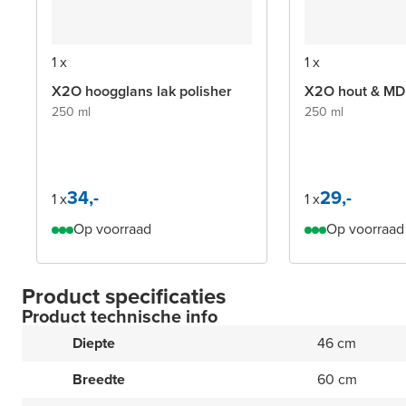
1 x
1 x
X2O hoogglans lak polisher
X2O hout & MDF
250 ml
250 ml
34,-
29,-
1 x
1 x
Op voorraad
Op voorraad
Product specificaties
Product technische info
Diepte
46 cm
Breedte
60 cm