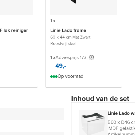
1 x
 lak reiniger
Linie Lado frame
60 x 44 cm
|
Mat Zwart
|
Roestvrij staal
1 x
Adviesprijs 173,-
49,-
Op voorraad
Inhoud van de set
Linie Lado w
B60 x D46 c
|
MDF gelakt
|
Artikelnumm