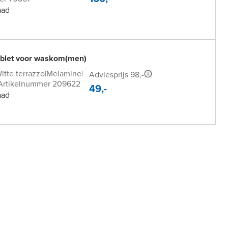
aad
tablet voor waskom(men)
itte terrazzo
|
Melamine
|
Adviesprijs 98,-
Artikelnummer 209622
49,-
aad