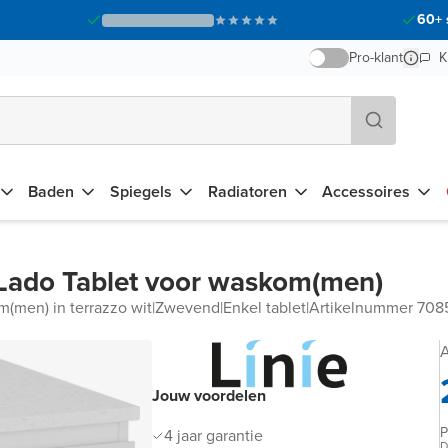
60+ 
Pro-klant
K
Baden
Spiegels
Radiatoren
Accessoires
Lado Tablet voor waskom(men)
m(men) in terrazzo wit
|
Zwevend
|
Enkel tablet
|
Artikelnummer 70
A
Jouw voordelen
P
4 jaar garantie
D