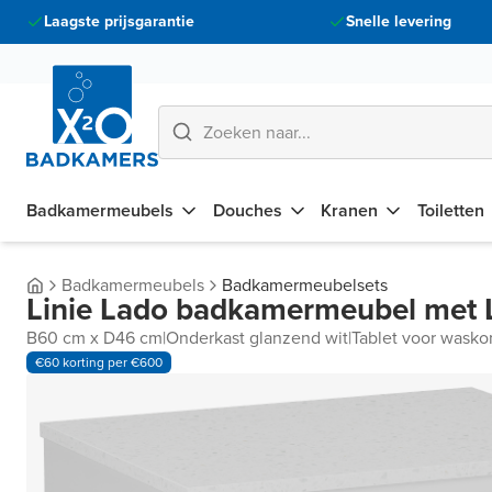
Laagste prijsgarantie
Snelle levering
Badkamermeubels
Douches
Kranen
Toiletten
Badkamermeubels
Badkamermeubelsets
Linie Lado badkamermeubel met 
B60 cm x D46 cm
|
Onderkast glanzend wit
|
Tablet voor wasko
€60 korting per €600