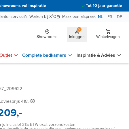
showrooms vol inspiratie
Tot 10 jaar garantie
lantenservice
Werken bij X²O
Maak een afspraak
NL
FR
DE
Showrooms
Inloggen
Winkelwagen
Outlet
Complete badkamers
Inspiratie & Advies
857_209622
dviesprijs 418,-
209,-
rijs inclusief 21% BTW excl. verzendkosten
e adviesprijs is de verkoopprijs die wordt aanbevolen door leveranciers of