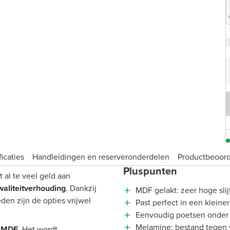
icaties
Handleidingen en reserveronderdelen
Product­beoor
Pluspunten
 al te veel geld aan
waliteitverhouding
. Dankzij
MDF gelakt: zeer hoge slij
en zijn de opties vrijwel
Past perfect in een klein
Eenvoudig poetsen onder
Melamine: bestand tegen 
t MDF
. Het wordt