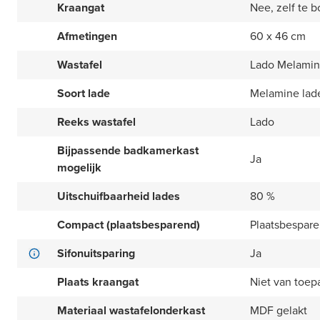
Kraangat
Nee, zelf te b
Afmetingen
60 x 46 cm
Wastafel
Lado Melamine
Soort lade
Melamine lad
Reeks wastafel
Lado
Bijpassende badkamerkast
Ja
mogelijk
Uitschuifbaarheid lades
80 %
Compact (plaatsbesparend)
Plaatsbespar
Sifonuitsparing
Ja
Plaats kraangat
Niet van toep
Materiaal wastafelonderkast
MDF gelakt