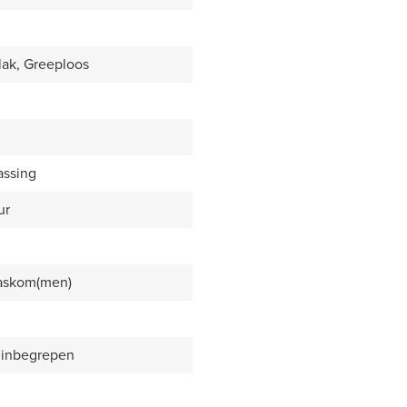
lak, Greeploos
assing
ur
waskom(men)
 inbegrepen