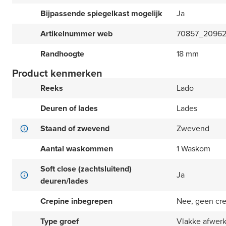
Bijpassende spiegelkast mogelijk
Ja
Artikelnummer web
70857_2096
Randhoogte
18 mm
Product kenmerken
Reeks
Lado
Deuren of lades
Lades
Staand of zwevend
Zwevend
Aantal waskommen
1 Waskom
Soft close (zachtsluitend)
Ja
deuren/lades
Crepine inbegrepen
Nee, geen cr
Type groef
Vlakke afwer