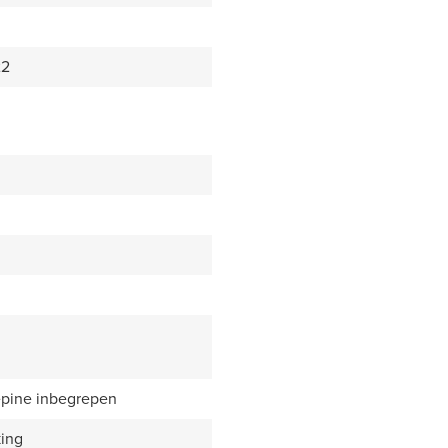
22
epine inbegrepen
king