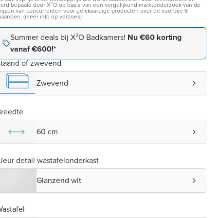
erd bepaald door X²O op basis van een vergelijkend marktonderzoek van de
rijzen van concurrenten voor gelijkaardige producten over de voorbije 6
aanden. (meer info op verzoek)
Summer deals bij X²O Badkamers!
Nu €60 korting
vanaf €600!*
taand of zwevend
Zwevend
reedte
60 cm
leur detail wastafelonderkast
Glanzend wit
astafel