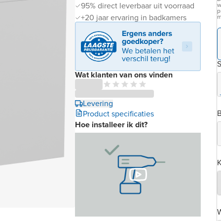
95% direct leverbaar uit voorraad
w
p
+20 jaar ervaring in badkamers
m
S
Wat klanten van ons vinden
Levering
B
Product specificaties
Hoe installeer ik dit?
K
W