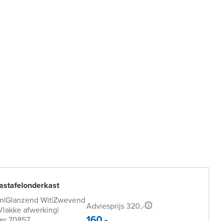
astafelonderkast
m
|
Glanzend Wit
|
Zwevend
Adviesprijs 320,-
Vlakke afwerking
|
160,-
er 70857