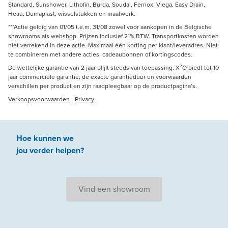
Standard, Sunshower, Lithofin, Burda, Soudal, Fernox, Viega, Easy Drain,
Heau, Dumaplast, wisselstukken en maatwerk.
***Actie geldig van 01/05 t.e.m. 31/08 zowel voor aankopen in de Belgische
showrooms als webshop. Prijzen inclusief 21% BTW. Transportkosten worden
niet verrekend in deze actie. Maximaal één korting per klant/leveradres. Niet
te combineren met andere acties, cadeaubonnen of kortingscodes.
De wettelijke garantie van 2 jaar blijft steeds van toepassing. X²O biedt tot 10
jaar commerciële garantie; de exacte garantieduur en voorwaarden
verschillen per product en zijn raadpleegbaar op de productpagina’s.
Verkoopsvoorwaarden
-
Privacy
Hoe kunnen we
jou
verder
helpen
?
Vind een showroom