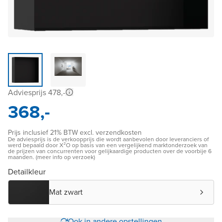
Adviesprijs 478,-
368,-
Prijs inclusief 21% BTW excl. verzendkosten
De adviesprijs is de verkoopprijs die wordt aanbevolen door leveranciers of
werd bepaald door X²O op basis van een vergelijkend marktonderzoek van
de prijzen van concurrenten voor gelijkaardige producten over de voorbije 6
maanden. (meer info op verzoek)
Detailkleur
Mat zwart
Ook in andere opstellingen