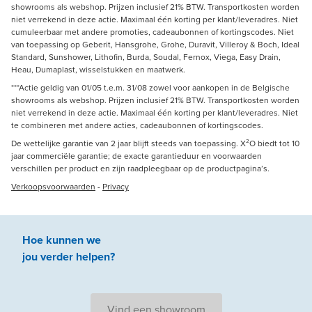
showrooms als webshop. Prijzen inclusief 21% BTW. Transportkosten worden
niet verrekend in deze actie. Maximaal één korting per klant/leveradres. Niet
cumuleerbaar met andere promoties, cadeaubonnen of kortingscodes. Niet
van toepassing op Geberit, Hansgrohe, Grohe, Duravit, Villeroy & Boch, Ideal
Standard, Sunshower, Lithofin, Burda, Soudal, Fernox, Viega, Easy Drain,
Heau, Dumaplast, wisselstukken en maatwerk.
***Actie geldig van 01/05 t.e.m. 31/08 zowel voor aankopen in de Belgische
showrooms als webshop. Prijzen inclusief 21% BTW. Transportkosten worden
niet verrekend in deze actie. Maximaal één korting per klant/leveradres. Niet
te combineren met andere acties, cadeaubonnen of kortingscodes.
De wettelijke garantie van 2 jaar blijft steeds van toepassing. X²O biedt tot 10
jaar commerciële garantie; de exacte garantieduur en voorwaarden
verschillen per product en zijn raadpleegbaar op de productpagina’s.
Verkoopsvoorwaarden
-
Privacy
Hoe kunnen we
jou
verder
helpen
?
Vind een showroom