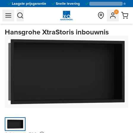
Laagste prijsgarantie
Snelle levering
general.navigation.toggle_menu.label
general.navigation.toggle_menu.label
Hansgrohe XtraStoris inbouwnis