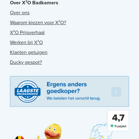
Over X²O Badkamers
Over ons
Waarom kiezen voor X²O?
X²O Prijsverhaal
Werken bij X²O
Klanten getuigen
Ducky gespot?