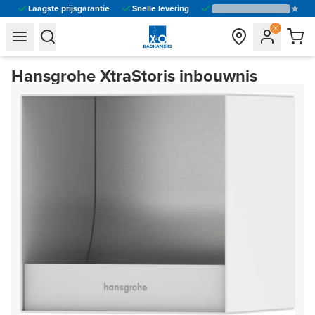
Laagste prijsgarantie
Snelle levering
general.navigation.toggle_menu.label
general.navigation.toggle_menu.label
Hansgrohe XtraStoris inbouwnis