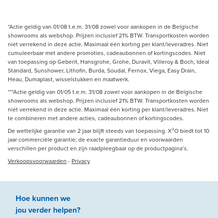
*Actie geldig van 01/08 t.e.m. 31/08 zowel voor aankopen in de Belgische
showrooms als webshop. Prijzen inclusief 21% BTW. Transportkosten worden
niet verrekend in deze actie. Maximaal één korting per klant/leveradres. Niet
cumuleerbaar met andere promoties, cadeaubonnen of kortingscodes. Niet
van toepassing op Geberit, Hansgrohe, Grohe, Duravit, Villeroy & Boch, Ideal
Standard, Sunshower, Lithofin, Burda, Soudal, Fernox, Viega, Easy Drain,
Heau, Dumaplast, wisselstukken en maatwerk.
***Actie geldig van 01/05 t.e.m. 31/08 zowel voor aankopen in de Belgische
showrooms als webshop. Prijzen inclusief 21% BTW. Transportkosten worden
niet verrekend in deze actie. Maximaal één korting per klant/leveradres. Niet
te combineren met andere acties, cadeaubonnen of kortingscodes.
De wettelijke garantie van 2 jaar blijft steeds van toepassing. X²O biedt tot 10
jaar commerciële garantie; de exacte garantieduur en voorwaarden
verschillen per product en zijn raadpleegbaar op de productpagina’s.
Verkoopsvoorwaarden
-
Privacy
Hoe kunnen we
jou
verder
helpen
?