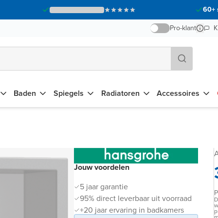
60+ 
Pro-klant
K
Baden
Spiegels
Radiatoren
Accessoires
A
Jouw voordelen
5 jaar garantie
P
95% direct leverbaar uit voorraad
D
w
+20 jaar ervaring in badkamers
p
m