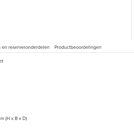
 en reserveronderdelen
Product­beoordelingen
et
e
m (H x B x D)