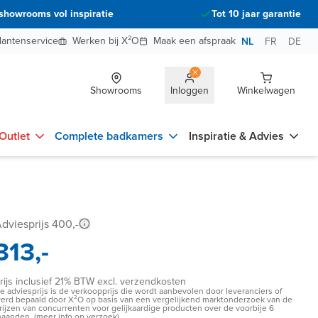
showrooms vol inspiratie
Tot 10 jaar garantie
lantenservice
Werken bij X²O
Maak een afspraak
NL
FR
DE
Showrooms
Inloggen
Winkelwagen
Outlet
Complete badkamers
Inspiratie & Advies
dviesprijs 400,-
313,-
rijs inclusief 21% BTW excl. verzendkosten
e adviesprijs is de verkoopprijs die wordt aanbevolen door leveranciers of
erd bepaald door X²O op basis van een vergelijkend marktonderzoek van de
rijzen van concurrenten voor gelijkaardige producten over de voorbije 6
aanden. (meer info op verzoek)