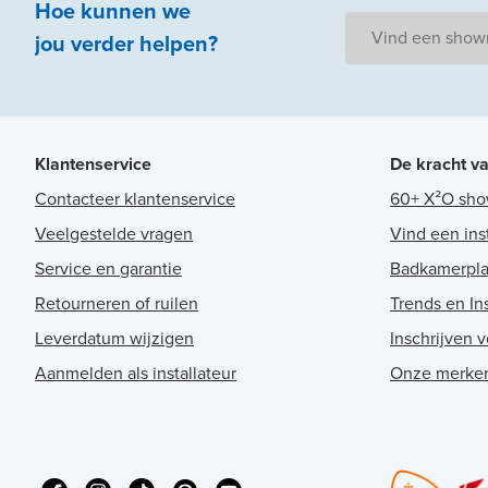
Hoe kunnen we
Vind een sho
jou
verder
helpen
?
Klantenservice
De kracht v
Contacteer klantenservice
60+ X²O sh
Veelgestelde vragen
Vind een ins
Service en garantie
Badkamerpl
Retourneren of ruilen
Trends en Ins
Leverdatum wijzigen
Inschrijven 
Aanmelden als installateur
Onze merke