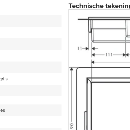
Technische tekenin
rijs
e
hes