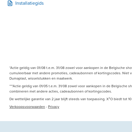
Installatiegids
*Actie geldig van 01/08 t.e.m. 31/08 zowel voor aankopen in de Belgische sh
cumuleerbaar met andere promoties, cadeaubonnen of kortingscodes. Niet van 
Dumaplast, wisselstukken en maatwerk.
***Actie geldig van 01/05 t.e.m. 31/08 zowel voor aankopen in de Belgische s
combineren met andere acties, cadeaubonnen of kortingscodes.
De wettelijke garantie van 2 jaar blijft steeds van toepassing. X²O biedt tot
Verkoopsvoorwaarden
-
Privacy