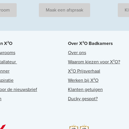
wroom
Maak een afspraak
Kl
an X²O
Over X²O Badkamers
owrooms
Over ons
tallateur
Waarom kiezen voor X²O?
anner
X²O Prijsverhaal
piratie
Werken bij X²O
voor de nieuwsbrief
Klanten getuigen
n
Ducky gespot?