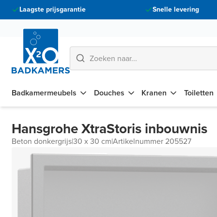
Laagste prijsgarantie
Snelle levering
Badkamermeubels
Douches
Kranen
Toiletten
Hansgrohe XtraStoris inbouwnis
Beton donkergrijs
|
30 x 30 cm
|
Artikelnummer 205527