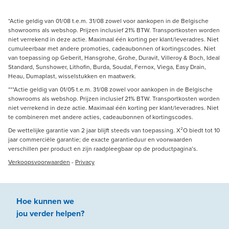
*Actie geldig van 01/08 t.e.m. 31/08 zowel voor aankopen in de Belgische
showrooms als webshop. Prijzen inclusief 21% BTW. Transportkosten worden
niet verrekend in deze actie. Maximaal één korting per klant/leveradres. Niet
cumuleerbaar met andere promoties, cadeaubonnen of kortingscodes. Niet
van toepassing op Geberit, Hansgrohe, Grohe, Duravit, Villeroy & Boch, Ideal
Standard, Sunshower, Lithofin, Burda, Soudal, Fernox, Viega, Easy Drain,
Heau, Dumaplast, wisselstukken en maatwerk.
***Actie geldig van 01/05 t.e.m. 31/08 zowel voor aankopen in de Belgische
showrooms als webshop. Prijzen inclusief 21% BTW. Transportkosten worden
niet verrekend in deze actie. Maximaal één korting per klant/leveradres. Niet
te combineren met andere acties, cadeaubonnen of kortingscodes.
De wettelijke garantie van 2 jaar blijft steeds van toepassing. X²O biedt tot 10
jaar commerciële garantie; de exacte garantieduur en voorwaarden
verschillen per product en zijn raadpleegbaar op de productpagina’s.
Verkoopsvoorwaarden
-
Privacy
Hoe kunnen we
jou
verder
helpen
?