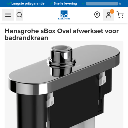
Laagste prijsgarantie
Snelle levering
general.navigation.toggle_menu.label
general.navigation.toggle_menu.label
Hansgrohe sBox Oval afwerkset voor
badrandkraan