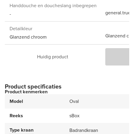
Handdouche en doucheslang inbegrepen
general.true
-
Detailkleur
Glanzend ch
Glanzend chroom
Huidig product
P
Product specificaties
Product kenmerken
Model
Oval
Reeks
sBox
Type kraan
Badrandkraan