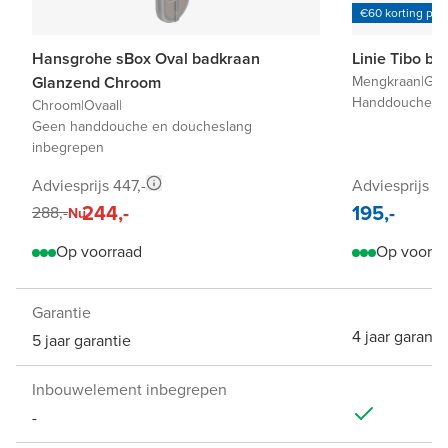
€60 korting per
Hansgrohe sBox Oval badkraan
Linie Tibo b
Glanzend Chroom
Mengkraan
|
Gla
Handdouche en
Chroom
|
Ovaal
|
Geen handdouche en doucheslang
inbegrepen
Adviesprijs 447,-
Adviesprijs 3
244,-
195,-
288,-
Nu
Op voorraad
Op voorra
Garantie
4 jaar garanti
5 jaar garantie
Inbouwelement inbegrepen
-