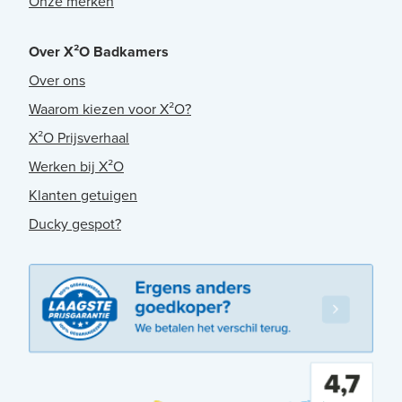
Onze merken
Over X²O Badkamers
Over ons
Waarom kiezen voor X²O?
X²O Prijsverhaal
Werken bij X²O
Klanten getuigen
Ducky gespot?