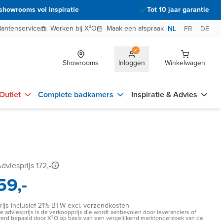
showrooms vol inspiratie
Tot 10 jaar garantie
lantenservice
Werken bij X²O
Maak een afspraak
NL
FR
DE
Showrooms
Inloggen
Winkelwagen
Outlet
Complete badkamers
Inspiratie & Advies
dviesprijs 172,-
59,-
rijs inclusief 21% BTW excl. verzendkosten
e adviesprijs is de verkoopprijs die wordt aanbevolen door leveranciers of
erd bepaald door X²O op basis van een vergelijkend marktonderzoek van de