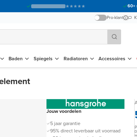
60+ 
Pro-klant
K
Baden
Spiegels
Radiatoren
Accessoires
welement
A
Jouw voordelen
5 jaar garantie
P
95% direct leverbaar uit voorraad
D
w