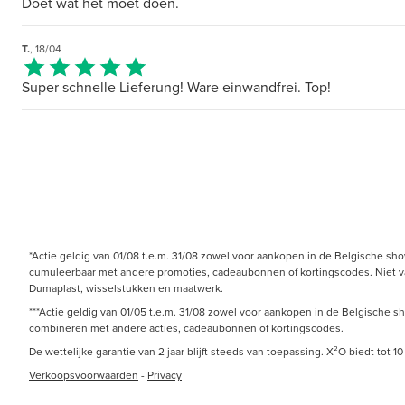
Doet wat het moet doen.
T.
, 18/04
Super schnelle Lieferung! Ware einwandfrei. Top!
*Actie geldig van 01/08 t.e.m. 31/08 zowel voor aankopen in de Belgische sh
cumuleerbaar met andere promoties, cadeaubonnen of kortingscodes. Niet van 
Dumaplast, wisselstukken en maatwerk.
***Actie geldig van 01/05 t.e.m. 31/08 zowel voor aankopen in de Belgische s
combineren met andere acties, cadeaubonnen of kortingscodes.
De wettelijke garantie van 2 jaar blijft steeds van toepassing. X²O biedt tot
Verkoopsvoorwaarden
-
Privacy