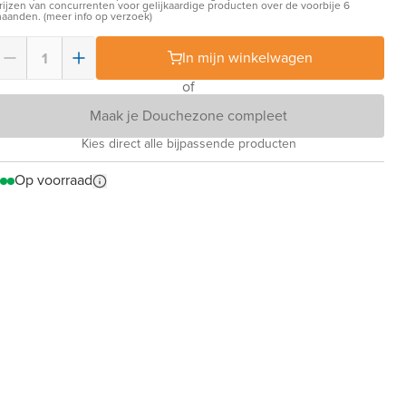
rijzen van concurrenten voor gelijkaardige producten over de voorbije 6
aanden. (meer info op verzoek)
In mijn winkelwagen
of
Maak je Douchezone compleet
Kies direct alle bijpassende producten
Op voorraad