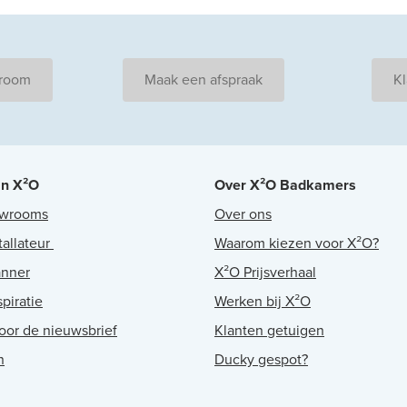
wroom
Maak een afspraak
Kl
an X²O
Over X²O Badkamers
owrooms
Over ons
tallateur
Waarom kiezen voor X²O?
anner
X²O Prijsverhaal
piratie
Werken bij X²O
voor de nieuwsbrief
Klanten getuigen
n
Ducky gespot?