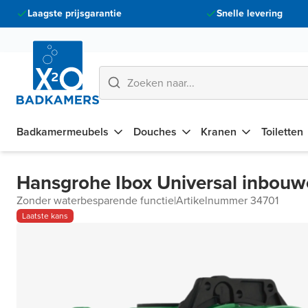
Laagste prijsgarantie
Snelle levering
Badkamermeubels
Douches
Kranen
Toiletten
Hansgrohe Ibox Universal inbou
Zonder waterbesparende functie
|
Artikelnummer 34701
Laatste kans