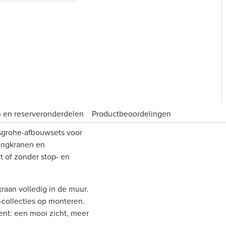
 en reserveronderdelen
Product­beoordelingen
grohe-afbouwsets voor
engkranen en
 of zonder stop- en
raan volledig in de muur.
-collecties op monteren.
ent: een mooi zicht, meer