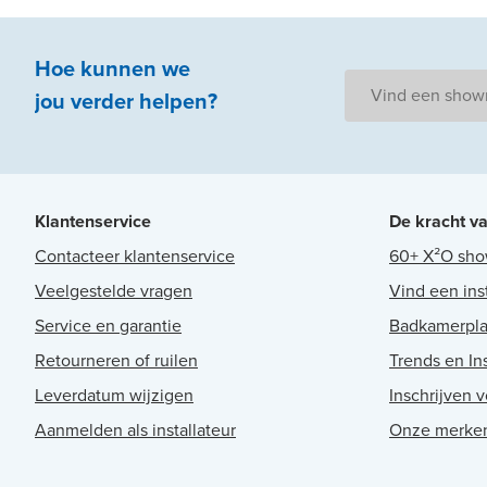
Hoe kunnen we
Vind een sho
jou
verder
helpen
?
Klantenservice
De kracht v
Contacteer klantenservice
60+ X²O sh
Veelgestelde vragen
Vind een ins
Service en garantie
Badkamerpl
Retourneren of ruilen
Trends en Ins
Leverdatum wijzigen
Inschrijven 
Aanmelden als installateur
Onze merke