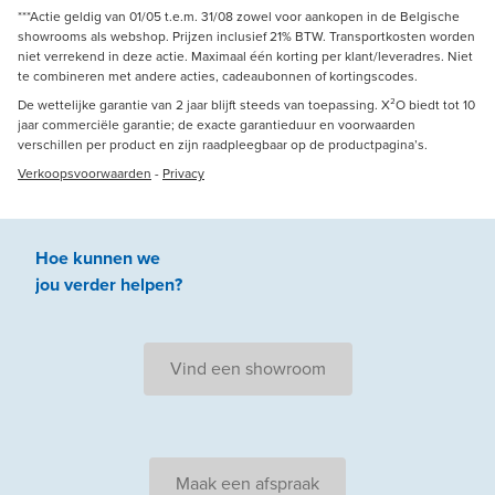
***Actie geldig van 01/05 t.e.m. 31/08 zowel voor aankopen in de Belgische
showrooms als webshop. Prijzen inclusief 21% BTW. Transportkosten worden
niet verrekend in deze actie. Maximaal één korting per klant/leveradres. Niet
te combineren met andere acties, cadeaubonnen of kortingscodes.
De wettelijke garantie van 2 jaar blijft steeds van toepassing. X²O biedt tot 10
jaar commerciële garantie; de exacte garantieduur en voorwaarden
verschillen per product en zijn raadpleegbaar op de productpagina’s.
Verkoopsvoorwaarden
-
Privacy
Hoe kunnen we
jou
verder
helpen
?
Vind een showroom
Maak een afspraak