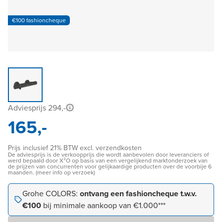
€100 fashioncheque
Adviesprijs 294,-
165,-
Prijs inclusief 21% BTW excl. verzendkosten
De adviesprijs is de verkoopprijs die wordt aanbevolen door leveranciers of
werd bepaald door X²O op basis van een vergelijkend marktonderzoek van
de prijzen van concurrenten voor gelijkaardige producten over de voorbije 6
maanden. (meer info op verzoek)
Grohe COLORS:
ontvang een fashioncheque t.w.v.
€100
bij minimale aankoop van €1.000***