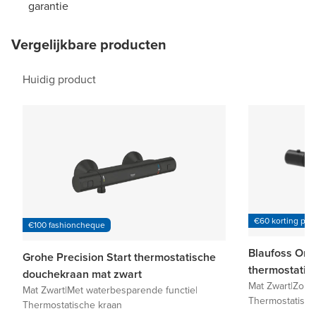
garantie
Vergelijkbare producten
Huidig product
€60 korting per
€100 fashioncheque
Blaufoss On
Grohe Precision Start thermostatische
thermostatis
douchekraan mat zwart
Mat Zwart
|
Zond
Mat Zwart
|
Met waterbesparende functie
|
Thermostatisch
Thermostatische kraan