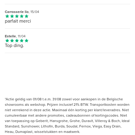
Carrosserie lio
, 15/04
parfait merci
Estelle
, 11/04
Top ding.
*Actie geldig van 01/08 t.e.m. 31/08 zowel voor aankopen in de Belgische
showrooms als webshop. Prijzen inclusief 21% BTW. Transportkosten worden
niet verrekend in deze actie. Maximaal één korting per klant/leveradres. Niet
cumuleerbaar met andere promoties, cadeaubonnen of kortingscodes. Niet
van toepassing op Geberit, Hansgrohe, Grohe, Duravit, Villeroy & Boch, Ideal
Standard, Sunshower, Lithofin, Burda, Soudal, Fernox, Viega, Easy Drain,
Heau, Dumaplast, wisselstukken en maatwerk.