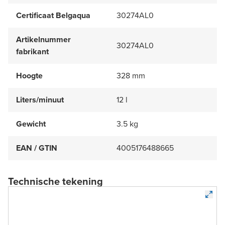
Certificaat Belgaqua
30274AL0
Artikelnummer
30274AL0
fabrikant
Hoogte
328 mm
Liters/minuut
12 l
Gewicht
3.5 kg
EAN / GTIN
4005176488665
Technische tekening