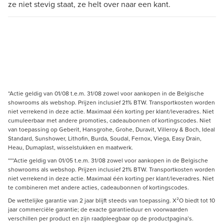
ze niet stevig staat, ze helt over naar een kant.
*Actie geldig van 01/08 t.e.m. 31/08 zowel voor aankopen in de Belgische
showrooms als webshop. Prijzen inclusief 21% BTW. Transportkosten worden
niet verrekend in deze actie. Maximaal één korting per klant/leveradres. Niet
cumuleerbaar met andere promoties, cadeaubonnen of kortingscodes. Niet
van toepassing op Geberit, Hansgrohe, Grohe, Duravit, Villeroy & Boch, Ideal
Standard, Sunshower, Lithofin, Burda, Soudal, Fernox, Viega, Easy Drain,
Heau, Dumaplast, wisselstukken en maatwerk.
***Actie geldig van 01/05 t.e.m. 31/08 zowel voor aankopen in de Belgische
showrooms als webshop. Prijzen inclusief 21% BTW. Transportkosten worden
niet verrekend in deze actie. Maximaal één korting per klant/leveradres. Niet
te combineren met andere acties, cadeaubonnen of kortingscodes.
De wettelijke garantie van 2 jaar blijft steeds van toepassing. X²O biedt tot 10
jaar commerciële garantie; de exacte garantieduur en voorwaarden
verschillen per product en zijn raadpleegbaar op de productpagina’s.