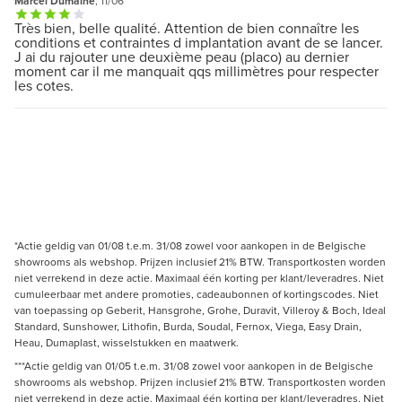
Marcel Dumaine
, 11/06
Très bien, belle qualité. Attention de bien connaître les
conditions et contraintes d implantation avant de se lancer.
J ai du rajouter une deuxième peau (placo) au dernier
moment car il me manquait qqs millimètres pour respecter
les cotes.
*Actie geldig van 01/08 t.e.m. 31/08 zowel voor aankopen in de Belgische
showrooms als webshop. Prijzen inclusief 21% BTW. Transportkosten worden
niet verrekend in deze actie. Maximaal één korting per klant/leveradres. Niet
cumuleerbaar met andere promoties, cadeaubonnen of kortingscodes. Niet
van toepassing op Geberit, Hansgrohe, Grohe, Duravit, Villeroy & Boch, Ideal
Standard, Sunshower, Lithofin, Burda, Soudal, Fernox, Viega, Easy Drain,
Heau, Dumaplast, wisselstukken en maatwerk.
***Actie geldig van 01/05 t.e.m. 31/08 zowel voor aankopen in de Belgische
showrooms als webshop. Prijzen inclusief 21% BTW. Transportkosten worden
niet verrekend in deze actie. Maximaal één korting per klant/leveradres. Niet