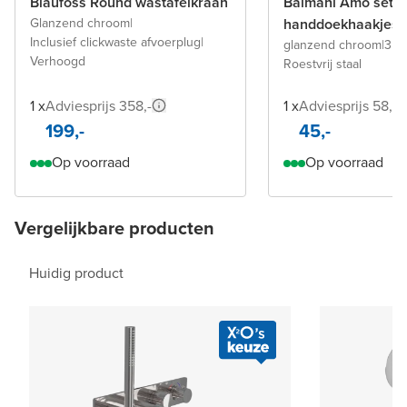
Blaufoss Round wastafelkraan
Balmani Amo set
Glanzend chroom
|
handdoekhaakjes
Inclusief clickwaste afvoerplug
|
glanzend chroom
|
3 s
Verhoogd
Roestvrij staal
1 x
Adviesprijs 358,-
1 x
Adviesprijs 58,5
199,-
45,-
Op voorraad
Op voorraad
Vergelijkbare producten
Huidig product