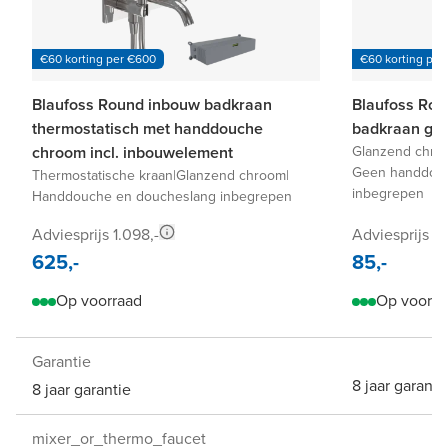
€60 korting per €600
€60 korting per
Blaufoss Round inbouw badkraan
Blaufoss Ro
thermostatisch met handdouche
badkraan gl
chroom incl. inbouwelement
Glanzend chro
Geen handdouc
Thermostatische kraan
|
Glanzend chroom
|
inbegrepen
Handdouche en doucheslang inbegrepen
Adviesprijs 1.098,-
Adviesprijs 11
625,-
85,-
Op voorraad
Op voorra
Garantie
8 jaar garanti
8 jaar garantie
mixer_or_thermo_faucet