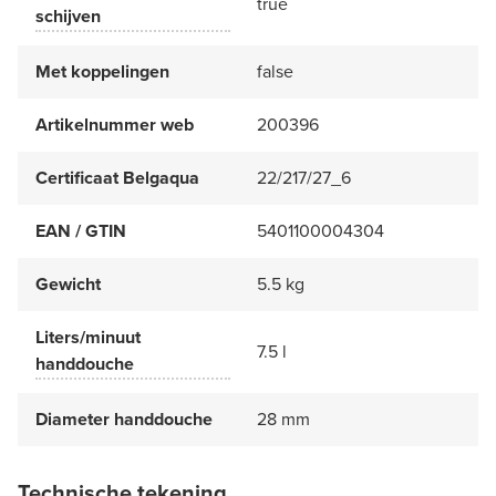
true
schijven
Met koppelingen
false
Artikelnummer web
200396
Certificaat Belgaqua
22/217/27_6
EAN / GTIN
5401100004304
Gewicht
5.5 kg
Liters/minuut
7.5 l
handdouche
Diameter handdouche
28 mm
Technische tekening