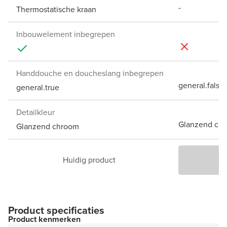
-
Thermostatische kraan
Inbouwelement inbegrepen
Handdouche en doucheslang inbegrepen
general.false
general.true
Detailkleur
Glanzend ch
Glanzend chroom
Huidig product
P
Product specificaties
Product kenmerken