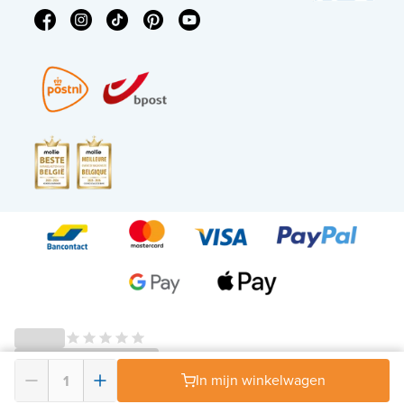
© 2026 - X²O Badkamers – BTW-nummer: BE0627.861.895 -
In mijn winkelwagen
Algemene voorwaarden en herroepingsrecht
-
Privacy