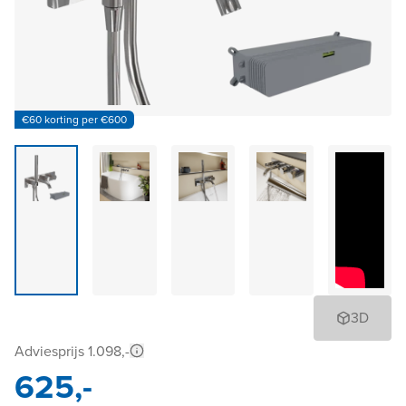
€60 korting per €600
3D
Adviesprijs 1.098,-
625,-