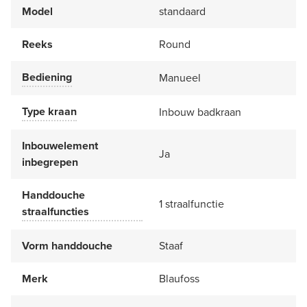
Model
standaard
Reeks
Round
Bediening
Manueel
Type kraan
Inbouw badkraan
Inbouwelement
Ja
inbegrepen
Handdouche
1 straalfunctie
straalfuncties
Vorm handdouche
Staaf
Merk
Blaufoss