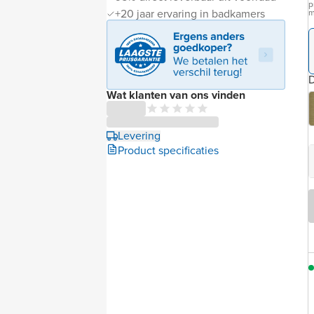
p
+20 jaar ervaring in badkamers
m
D
Wat klanten van ons vinden
Levering
Product specificaties