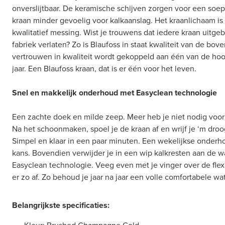
onverslijtbaar. De keramische schijven zorgen voor een so
kraan minder gevoelig voor kalkaanslag. Het kraanlichaam i
kwalitatief messing. Wist je trouwens dat iedere kraan uitge
fabriek verlaten? Zo is Blaufoss in staat kwaliteit van de bove
vertrouwen in kwaliteit wordt gekoppeld aan één van de hoog
jaar. Een Blaufoss kraan, dat is er één voor het leven.
Snel en makkelijk onderhoud met Easyclean technologie
Een zachte doek en milde zeep. Meer heb je niet nodig vo
Na het schoonmaken, spoel je de kraan af en wrijf je ‘m dro
Simpel en klaar in een paar minuten. Een wekelijkse onderh
kans. Bovendien verwijder je in een wip kalkresten aan de w
Easyclean technologie. Veeg even met je vinger over de flexi
er zo af. Zo behoud je jaar na jaar een volle comfortabele wat
Belangrijkste specificaties: