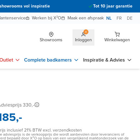
showrooms vol inspiratie
Tot 10 jaar garantie
lantenservice
Werken bij X²O
Maak een afspraak
NL
FR
DE
Showrooms
Inloggen
Winkelwagen
Outlet
Complete badkamers
Inspiratie & Advies
dviesprijs 330,-
185,-
rijs inclusief 21% BTW excl. verzendkosten
e adviesprijs is de verkoopprijs die wordt aanbevolen door leveranciers of
erd bepaald door X²O op basis van een vergelijkend marktonderzoek van de