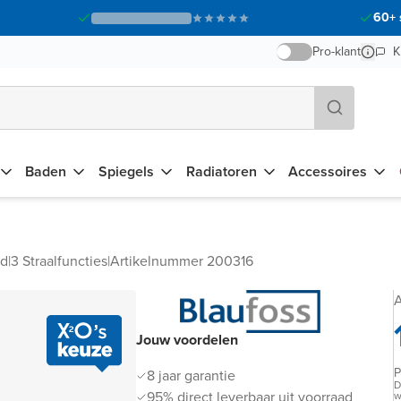
60+ 
Pro-klant
K
Baden
Spiegels
Radiatoren
Accessoires
d
|
3 Straalfuncties
|
Artikelnummer 200316
A
Jouw voordelen
P
8 jaar garantie
D
95% direct leverbaar uit voorraad
w