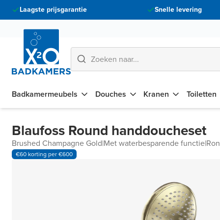
Laagste prijsgarantie
Snelle levering
Badkamermeubels
Douches
Kranen
Toiletten
Blaufoss Round handdoucheset
Brushed Champagne Gold
|
Met waterbesparende functie
|
Ron
€60 korting per €600