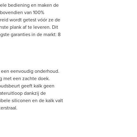
epele bediening en maken de
s bovendien van 100%
breid wordt getest vóór ze de
nste plank af te leveren. Dit
ste garanties in de markt: 8
or een eenvoudig onderhoud.
og met een zachte doek.
oudsbeurt geeft kalk geen
ateruitloop dankzij de
bele siliconen en de kalk valt
erstraal.