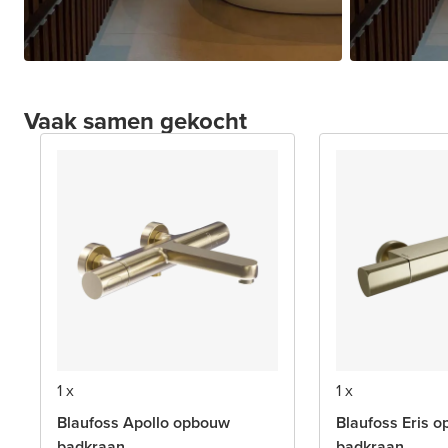
Vaak samen gekocht
1 x
1 x
Blaufoss Apollo opbouw
Blaufoss Eris 
badkraan
badkraan