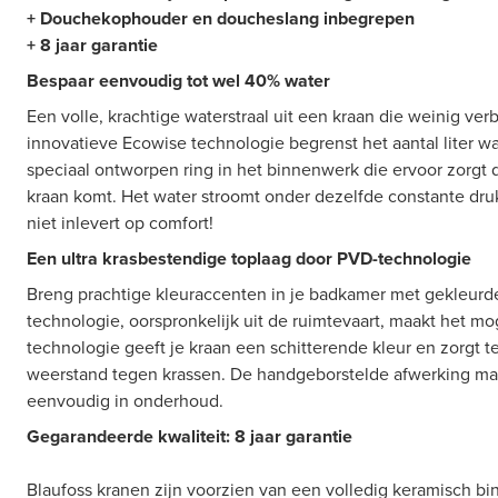
+ Douchekophouder en doucheslang inbegrepen
+ 8 jaar garantie
Bespaar eenvoudig tot wel 40% water
Een volle, krachtige waterstraal uit een kraan die weinig ver
innovatieve Ecowise technologie begrenst het aantal liter wa
speciaal ontworpen ring in het binnenwerk die ervoor zorgt d
kraan komt. Het water stroomt onder dezelfde constante druk
niet inlevert op comfort!
Een ultra krasbestendige toplaag door PVD-technologie
Breng prachtige kleuraccenten in je badkamer met gekleurd
technologie, oorspronkelijk uit de ruimtevaart, maakt het m
technologie geeft je kraan een schitterende kleur en zorgt t
weerstand tegen krassen. De handgeborstelde afwerking maa
eenvoudig in onderhoud.
Gegarandeerde kwaliteit: 8 jaar garantie
Blaufoss kranen zijn voorzien van een volledig keramisch b