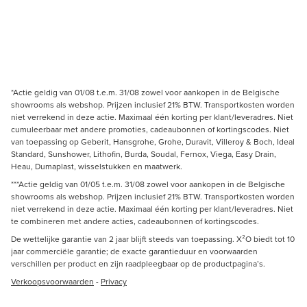
*Actie geldig van 01/08 t.e.m. 31/08 zowel voor aankopen in de Belgische
showrooms als webshop. Prijzen inclusief 21% BTW. Transportkosten worden
niet verrekend in deze actie. Maximaal één korting per klant/leveradres. Niet
cumuleerbaar met andere promoties, cadeaubonnen of kortingscodes. Niet
van toepassing op Geberit, Hansgrohe, Grohe, Duravit, Villeroy & Boch, Ideal
Standard, Sunshower, Lithofin, Burda, Soudal, Fernox, Viega, Easy Drain,
Heau, Dumaplast, wisselstukken en maatwerk.
***Actie geldig van 01/05 t.e.m. 31/08 zowel voor aankopen in de Belgische
showrooms als webshop. Prijzen inclusief 21% BTW. Transportkosten worden
niet verrekend in deze actie. Maximaal één korting per klant/leveradres. Niet
te combineren met andere acties, cadeaubonnen of kortingscodes.
De wettelijke garantie van 2 jaar blijft steeds van toepassing. X²O biedt tot 10
jaar commerciële garantie; de exacte garantieduur en voorwaarden
verschillen per product en zijn raadpleegbaar op de productpagina’s.
Verkoopsvoorwaarden
-
Privacy