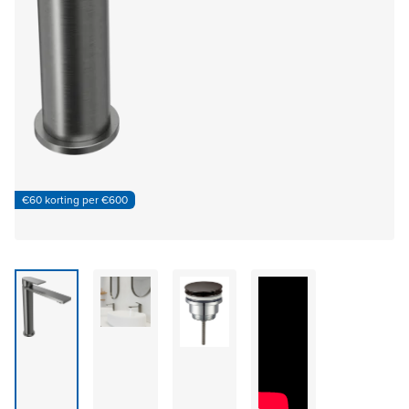
€60 korting per €600