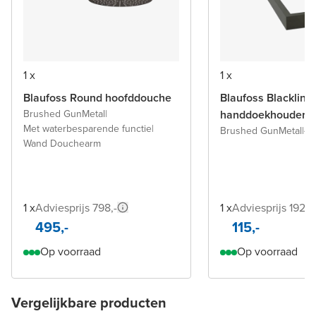
1 x
1 x
Blaufoss Round hoofddouche
Blaufoss Blacklin
Brushed GunMetal
|
handdoekhouder
Met waterbesparende functie
|
Brushed GunMetal
|
41
Wand Douchearm
1 x
Adviesprijs 798,-
1 x
Adviesprijs 192,-
495,-
115,-
Op voorraad
Op voorraad
Vergelijkbare producten