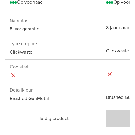
Op voorraad
Op voorra
Garantie
8 jaar garanti
8 jaar garantie
Type crepine
Clickwaste
Clickwaste
Coolstart
Detailkleur
Brushed Gun
Brushed GunMetal
Huidig product
P