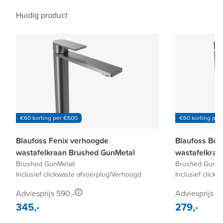
Huidig product
€60 korting per €600
€60 korting per
Blaufoss Fenix verhoogde
Blaufoss Bo
wastafelkraan Brushed GunMetal
wastafelkraa
Brushed GunMetal
|
Brushed GunMe
Inclusief clickwaste afvoerplug
|
Verhoogd
Inclusief click
Adviesprijs 590,-
Adviesprijs 4
345,-
279,-