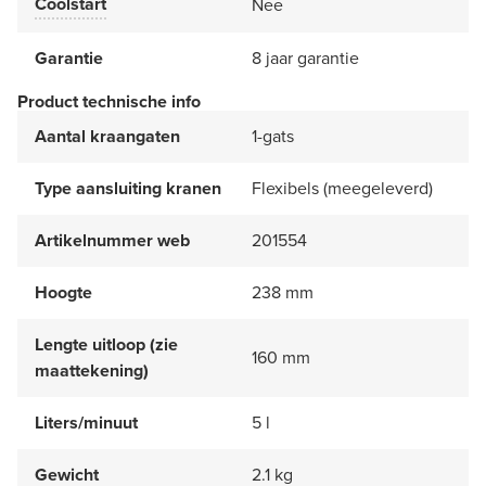
Coolstart
Nee
Garantie
8 jaar garantie
Product technische info
Aantal kraangaten
1-gats
Type aansluiting kranen
Flexibels (meegeleverd)
Artikelnummer web
201554
Hoogte
238 mm
Lengte uitloop (zie
160 mm
maattekening)
Liters/minuut
5 l
Gewicht
2.1 kg