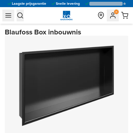
Laagste prijsgarantie
Snelle levering
general.navigation.toggle_menu.label
general.navigation.toggle_menu.label
Blaufoss Box inbouwnis