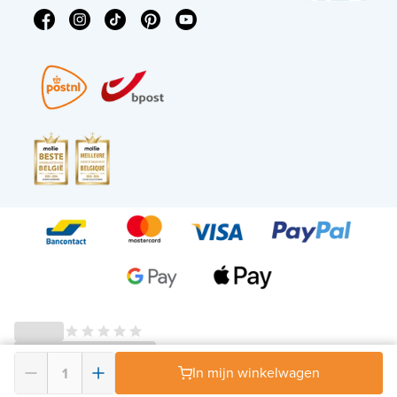
In mijn winkelwagen
© 2026 - X²O Badkamers – BTW-nummer: BE0627.861.895 -
Algemene voorwaarden en herroepingsrecht
-
Privacy