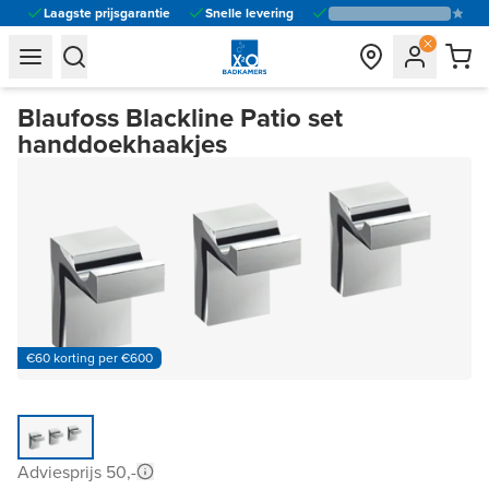
Laagste prijsgarantie
Snelle levering
general.navigation.toggle_menu.label
general.navigation.toggle_menu.label
Blaufoss Blackline Patio set
handdoekhaakjes
€60 korting per €600
Adviesprijs 50,-