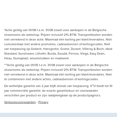
*Actie geldig van 01/08 t.e.m. 31/08 zowel voor aankopen in de Belgische
showrooms als webshop. Prijzen inclusief 21% BTW. Transportkosten worden
niet verrekend in deze actie. Maximaal één korting per klant/leveradres. Niet
cumuleerbaar met andere promoties, cadeaubonnen of kortingscodes. Niet
van toepassing op Geberit, Hansgrohe, Grohe, Duravit, Villeroy & Boch, Ideal
Standard, Sunshower, Lithofin, Burda, Soudal, Fernox, Viega, Easy Drain,
Heau, Dumaplast, wisselstukken en maatwerk.
***Actie geldig van 01/05 t.e.m. 31/08 zowel voor aankopen in de Belgische
showrooms als webshop. Prijzen inclusief 21% BTW. Transportkosten worden
niet verrekend in deze actie. Maximaal één korting per klant/leveradres. Niet
te combineren met andere acties, cadeaubonnen of kortingscodes.
De wettelijke garantie van 2 jaar blijft steeds van toepassing. X²O biedt tot 10
jaar commerciële garantie; de exacte garantieduur en voorwaarden
verschillen per product en zijn raadpleegbaar op de productpagina’s.
Verkoopsvoorwaarden
-
Privacy