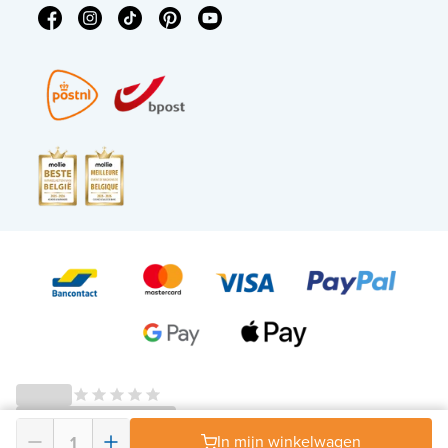
© 2026 - X²O Badkamers – BTW-nummer: BE0627.861.895 -
In mijn winkelwagen