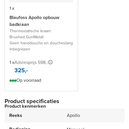
1 x
Blaufoss Apollo opbouw
badkraan
Thermostatische kraan
|
Brushed GunMetal
|
Geen handdouche en doucheslang
inbegrepen
1 x
Adviesprijs 598,-
325,-
Op voorraad
Product specificaties
Product kenmerken
Reeks
Apollo