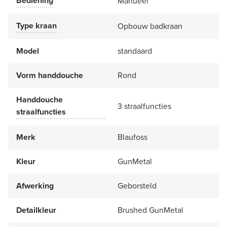
Bediening
Manueel
Type kraan
Opbouw badkraan
Model
standaard
Vorm handdouche
Rond
Handdouche
3 straalfuncties
straalfuncties
Merk
Blaufoss
Kleur
GunMetal
Afwerking
Geborsteld
Detailkleur
Brushed GunMetal