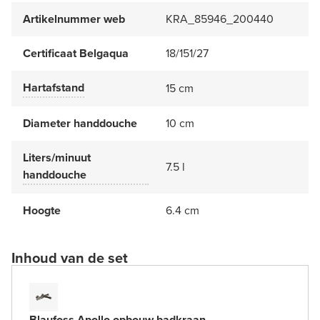
Artikelnummer web
KRA_85946_200440
Certificaat Belgaqua
18/151/27
Hartafstand
15 cm
Diameter handdouche
10 cm
Liters/minuut
7.5 l
handdouche
Hoogte
6.4 cm
Inhoud van de set
Blaufoss Apollo opbouw badkraan