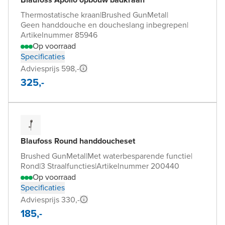
Thermostatische kraan
|
Brushed GunMetal
|
Geen handdouche en doucheslang inbegrepen
|
Artikelnummer 85946
Op voorraad
Specificaties
Adviesprijs 598,-
325,-
Blaufoss Round handdoucheset
Brushed GunMetal
|
Met waterbesparende functie
|
Rond
|
3 Straalfuncties
|
Artikelnummer 200440
Op voorraad
Specificaties
Adviesprijs 330,-
185,-