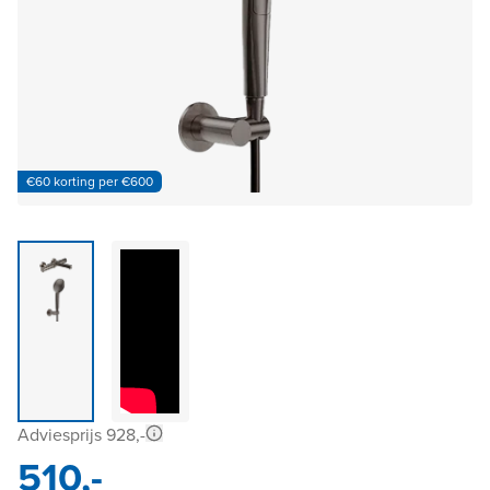
€60 korting per €600
Adviesprijs 928,-
510,-