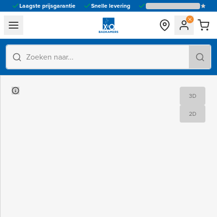
Laagste prijsgarantie
Snelle levering
general.navigation.toggle_menu.label
Totale
6
oppervlakte
m²
3D
2D