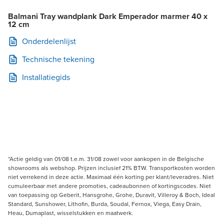
Balmani Tray wandplank Dark Emperador marmer 40 x
12 cm
Onderdelenlijst
Technische tekening
Installatiegids
*Actie geldig van 01/08 t.e.m. 31/08 zowel voor aankopen in de Belgische
showrooms als webshop. Prijzen inclusief 21% BTW. Transportkosten worden
niet verrekend in deze actie. Maximaal één korting per klant/leveradres. Niet
cumuleerbaar met andere promoties, cadeaubonnen of kortingscodes. Niet
van toepassing op Geberit, Hansgrohe, Grohe, Duravit, Villeroy & Boch, Ideal
Standard, Sunshower, Lithofin, Burda, Soudal, Fernox, Viega, Easy Drain,
Heau, Dumaplast, wisselstukken en maatwerk.