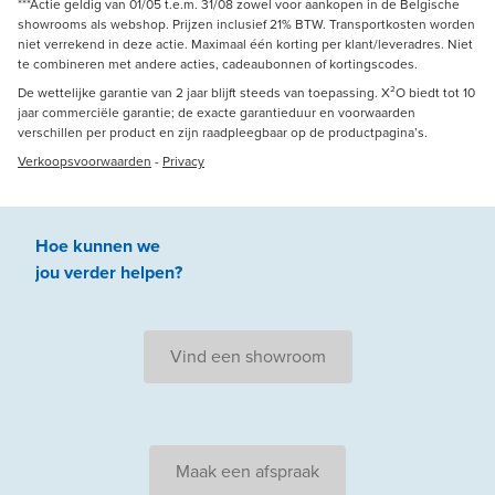
***Actie geldig van 01/05 t.e.m. 31/08 zowel voor aankopen in de Belgische
showrooms als webshop. Prijzen inclusief 21% BTW. Transportkosten worden
niet verrekend in deze actie. Maximaal één korting per klant/leveradres. Niet
te combineren met andere acties, cadeaubonnen of kortingscodes.
De wettelijke garantie van 2 jaar blijft steeds van toepassing. X²O biedt tot 10
jaar commerciële garantie; de exacte garantieduur en voorwaarden
verschillen per product en zijn raadpleegbaar op de productpagina’s.
Verkoopsvoorwaarden
-
Privacy
Hoe kunnen we
jou
verder
helpen
?
Vind een showroom
Maak een afspraak