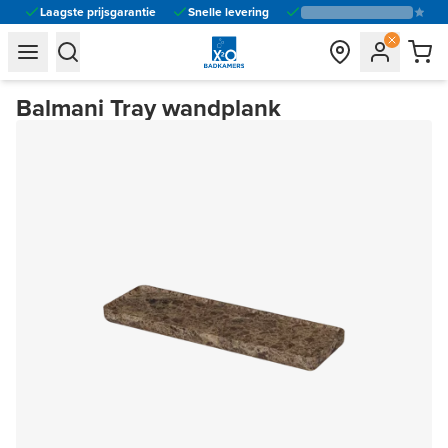
Laagste prijsgarantie
Snelle levering
general.navigation.toggle_menu.label
general.navigation.toggle_menu.label
Balmani Tray wandplank