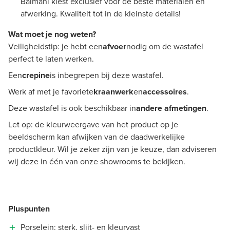
Balmani kiest exclusief voor de beste materialen en
afwerking. Kwaliteit tot in de kleinste details!
Wat moet je nog weten?
Veiligheidstip: je hebt een
afvoer
nodig om de wastafel
perfect te laten werken.
Een
crepine
is inbegrepen bij deze wastafel.
Werk af met je favoriete
kraanwerk
en
accessoires
.
Deze wastafel is ook beschikbaar in
andere afmetingen
.
Let op: de kleurweergave van het product op je
beeldscherm kan afwijken van de daadwerkelijke
productkleur. Wil je zeker zijn van je keuze, dan adviseren
wij deze in één van onze showrooms te bekijken.
Pluspunten
Porselein: sterk, slijt- en kleurvast