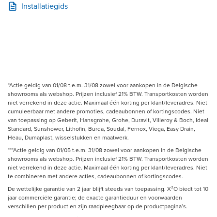
Installatiegids
*Actie geldig van 01/08 t.e.m. 31/08 zowel voor aankopen in de Belgische
showrooms als webshop. Prijzen inclusief 21% BTW. Transportkosten worden
niet verrekend in deze actie. Maximaal één korting per klant/leveradres. Niet
cumuleerbaar met andere promoties, cadeaubonnen of kortingscodes. Niet
van toepassing op Geberit, Hansgrohe, Grohe, Duravit, Villeroy & Boch, Ideal
Standard, Sunshower, Lithofin, Burda, Soudal, Fernox, Viega, Easy Drain,
Heau, Dumaplast, wisselstukken en maatwerk.
***Actie geldig van 01/05 t.e.m. 31/08 zowel voor aankopen in de Belgische
showrooms als webshop. Prijzen inclusief 21% BTW. Transportkosten worden
niet verrekend in deze actie. Maximaal één korting per klant/leveradres. Niet
te combineren met andere acties, cadeaubonnen of kortingscodes.
De wettelijke garantie van 2 jaar blijft steeds van toepassing. X²O biedt tot 10
jaar commerciële garantie; de exacte garantieduur en voorwaarden
verschillen per product en zijn raadpleegbaar op de productpagina’s.