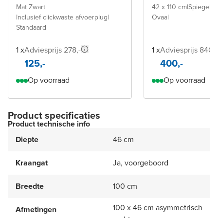
Mat Zwart
|
42 x 110 cm
|
Spiegel z
Inclusief clickwaste afvoerplug
|
Ovaal
Standaard
1 x
Adviesprijs 278,-
1 x
Adviesprijs 840,-
125,-
400,-
Op voorraad
Op voorraad
Product specificaties
Product technische info
Diepte
46 cm
Kraangat
Ja, voorgeboord
Breedte
100 cm
100 x 46 cm asymmetrisch
Afmetingen