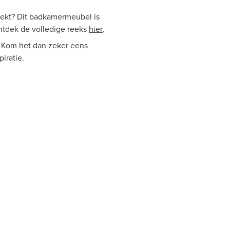
zoekt? Dit badkamermeubel is
ntdek de volledige reeks
hier
.
 Kom het dan zeker eens
iratie.