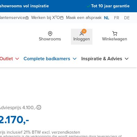
showrooms vol inspiratie
Tot 10 jaar garantie
lantenservice
Werken bij X²O
Maak een afspraak
NL
FR
DE
Showrooms
Inloggen
Winkelwagen
Outlet
Complete badkamers
Inspiratie & Advies
dviesprijs 4.100,-
2.170,-
rijs inclusief 21% BTW excl. verzendkosten
e adviesprijs is de verkoopprijs die wordt aanbevolen door leveranciers of