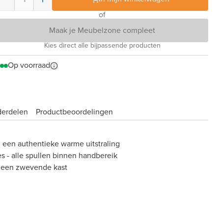
of
Maak je Meubelzone compleet
Kies direct alle bijpassende producten
Op voorraad
derdelen
Product­beoordelingen
: een authentieke warme uitstraling
es - alle spullen binnen handbereik
 een zwevende kast