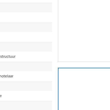
structuur
notelaar
ie