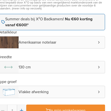
erd bepaald door X²O op basis van een vergelijkend marktonderzoek van de
rijzen van concurrenten voor gelijkaardige producten over de voorbije 6
aanden. (meer info op verzoek)
Summer deals bij X²O Badkamers!
Nu €60 korting
vanaf €600!*
etailkleur
Amerikaanse notelaar
reedte
130 cm
ype groef
Vlakke afwerking
In mijn winkelwagen