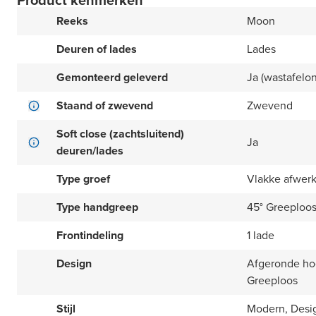
Product kenmerken
Reeks
Moon
Deuren of lades
Lades
Gemonteerd geleverd
Ja (wastafelo
Staand of zwevend
Zwevend
Soft close (zachtsluitend)
Ja
deuren/lades
Type groef
Vlakke afwer
Type handgreep
45° Greeploo
Frontindeling
1 lade
Design
Afgeronde hoe
Greeploos
Stijl
Modern, Desi