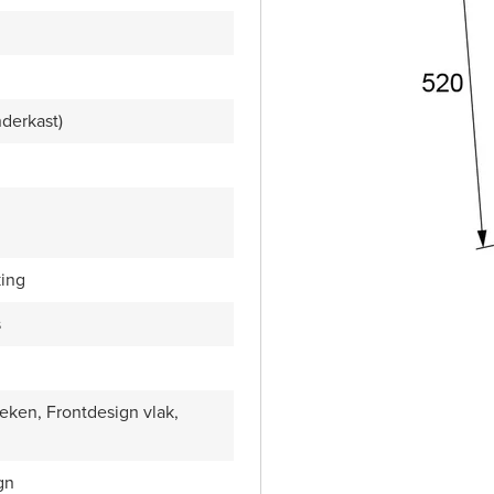
nderkast)
king
s
ken, Frontdesign vlak,
gn