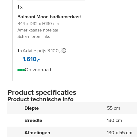
1 x
Balmani Moon badkamerkast
B44 x D32 x H130 cm
|
Amerikaanse notelaar
|
Scharnieren links
1 x
Adviesprijs 3.100,-
1.610,-
Op voorraad
Product specificaties
Product technische info
Diepte
55 cm
Breedte
130 cm
Afmetingen
130 x 55 cm