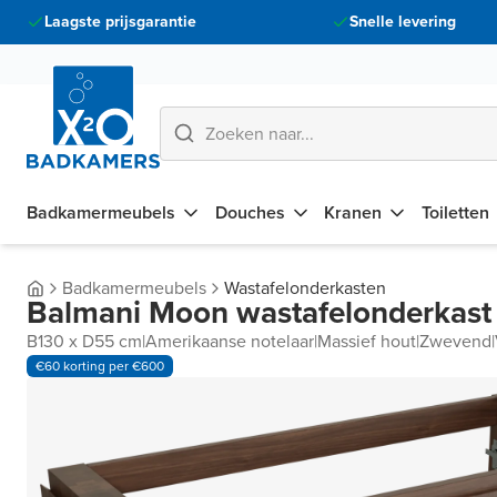
Laagste prijsgarantie
Snelle levering
Badkamermeubels
Douches
Kranen
Toiletten
Badkamermeubels
Wastafelonderkasten
Balmani Moon wastafelonderkast
B130 x D55 cm
|
Amerikaanse notelaar
|
Massief hout
|
Zwevend
|
€60 korting per €600