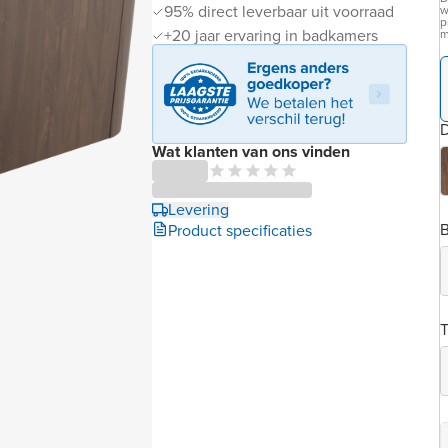
95% direct leverbaar uit voorraad
w
p
+20 jaar ervaring in badkamers
m
D
Wat klanten van ons vinden
Levering
B
Product specificaties
T