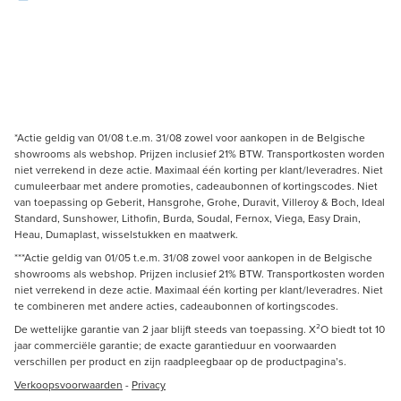
*Actie geldig van 01/08 t.e.m. 31/08 zowel voor aankopen in de Belgische
showrooms als webshop. Prijzen inclusief 21% BTW. Transportkosten worden
niet verrekend in deze actie. Maximaal één korting per klant/leveradres. Niet
cumuleerbaar met andere promoties, cadeaubonnen of kortingscodes. Niet
van toepassing op Geberit, Hansgrohe, Grohe, Duravit, Villeroy & Boch, Ideal
Standard, Sunshower, Lithofin, Burda, Soudal, Fernox, Viega, Easy Drain,
Heau, Dumaplast, wisselstukken en maatwerk.
***Actie geldig van 01/05 t.e.m. 31/08 zowel voor aankopen in de Belgische
showrooms als webshop. Prijzen inclusief 21% BTW. Transportkosten worden
niet verrekend in deze actie. Maximaal één korting per klant/leveradres. Niet
te combineren met andere acties, cadeaubonnen of kortingscodes.
De wettelijke garantie van 2 jaar blijft steeds van toepassing. X²O biedt tot 10
jaar commerciële garantie; de exacte garantieduur en voorwaarden
verschillen per product en zijn raadpleegbaar op de productpagina’s.
Verkoopsvoorwaarden
-
Privacy