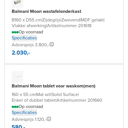
Balmani Moon wastafelonderkast
B160 x D55 cm
|
Zijdegrijs
|
Zwevend
|
MDF gelakt
|
Vlakke afwerking
|
Artikelnummer 201618
Op voorraad
Specificaties
Adviesprijs 3.800,-
2.030,-
Balmani Moon tablet voor waskom(men)
160 x 55 cm
|
Mat wit
|
Solid Surface
|
Enkel of dubbel tablet
|
Artikelnummer 201660
Op voorraad
Specificaties
Adviesprijs 1.120,-
580,-