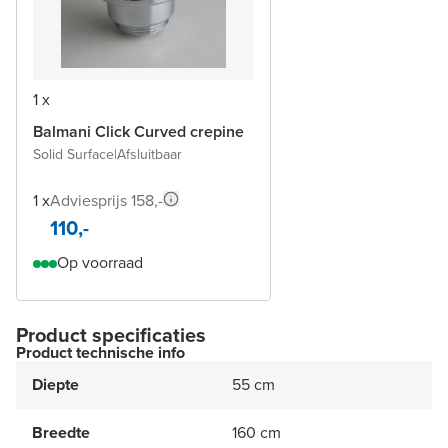
1 x
Balmani Click Curved crepine
Solid Surface
|
Afsluitbaar
1 x
Adviesprijs 158,-
110,-
Op voorraad
Product specificaties
Product technische info
Diepte
55 cm
Breedte
160 cm