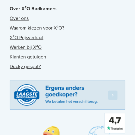
Over X²O Badkamers
Over ons
Waarom kiezen voor X²O?
X²O Prijsverhaal
Werken bij X²O
Klanten getuigen
Ducky gespot?