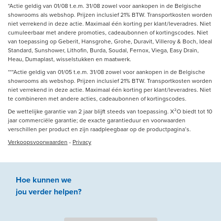
*Actie geldig van 01/08 t.e.m. 31/08 zowel voor aankopen in de Belgische
showrooms als webshop. Prijzen inclusief 21% BTW. Transportkosten worden
niet verrekend in deze actie. Maximaal één korting per klant/leveradres. Niet
cumuleerbaar met andere promoties, cadeaubonnen of kortingscodes. Niet
van toepassing op Geberit, Hansgrohe, Grohe, Duravit, Villeroy & Boch, Ideal
Standard, Sunshower, Lithofin, Burda, Soudal, Fernox, Viega, Easy Drain,
Heau, Dumaplast, wisselstukken en maatwerk.
***Actie geldig van 01/05 t.e.m. 31/08 zowel voor aankopen in de Belgische
showrooms als webshop. Prijzen inclusief 21% BTW. Transportkosten worden
niet verrekend in deze actie. Maximaal één korting per klant/leveradres. Niet
te combineren met andere acties, cadeaubonnen of kortingscodes.
De wettelijke garantie van 2 jaar blijft steeds van toepassing. X²O biedt tot 10
jaar commerciële garantie; de exacte garantieduur en voorwaarden
verschillen per product en zijn raadpleegbaar op de productpagina’s.
Verkoopsvoorwaarden
-
Privacy
Hoe kunnen we
jou
verder
helpen
?