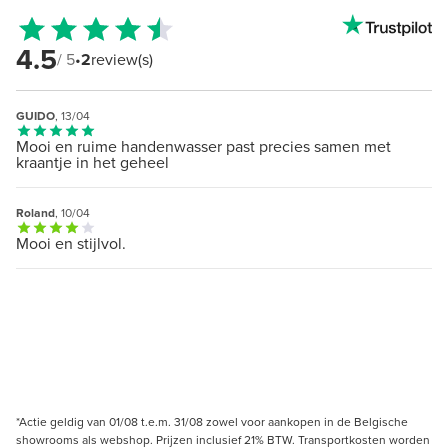
4.5
/ 5
•
2
review(s)
GUIDO
, 13/04
Mooi en ruime handenwasser past precies samen met
kraantje in het geheel
Roland
, 10/04
Mooi en stijlvol.
*Actie geldig van 01/08 t.e.m. 31/08 zowel voor aankopen in de Belgische
showrooms als webshop. Prijzen inclusief 21% BTW. Transportkosten worden