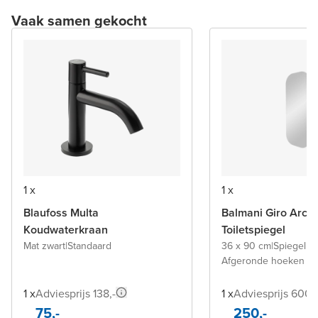
Vaak samen gekocht
1 x
1 x
Blaufoss Multa
Balmani Giro Arca
Koudwaterkraan
Toiletspiegel
Mat zwart
|
Standaard
36 x 90 cm
|
Spiegel z
Afgeronde hoeken
1 x
Adviesprijs 138,-
1 x
Adviesprijs 600,-
75,-
250,-