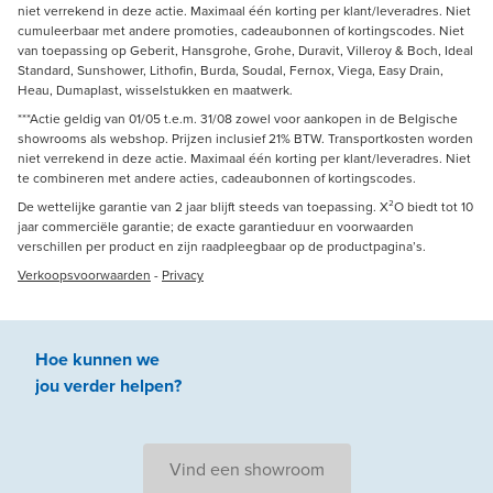
niet verrekend in deze actie. Maximaal één korting per klant/leveradres. Niet
cumuleerbaar met andere promoties, cadeaubonnen of kortingscodes. Niet
van toepassing op Geberit, Hansgrohe, Grohe, Duravit, Villeroy & Boch, Ideal
Standard, Sunshower, Lithofin, Burda, Soudal, Fernox, Viega, Easy Drain,
Heau, Dumaplast, wisselstukken en maatwerk.
***Actie geldig van 01/05 t.e.m. 31/08 zowel voor aankopen in de Belgische
showrooms als webshop. Prijzen inclusief 21% BTW. Transportkosten worden
niet verrekend in deze actie. Maximaal één korting per klant/leveradres. Niet
te combineren met andere acties, cadeaubonnen of kortingscodes.
De wettelijke garantie van 2 jaar blijft steeds van toepassing. X²O biedt tot 10
jaar commerciële garantie; de exacte garantieduur en voorwaarden
verschillen per product en zijn raadpleegbaar op de productpagina’s.
Verkoopsvoorwaarden
-
Privacy
Hoe kunnen we
jou
verder
helpen
?
Vind een showroom