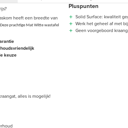
Pluspunten
ijs?
Solid Surface: kwaliteit 
waskom heeft een breedte van
Werk het geheel af met bi
Deze prachtige Mat Witte wastafel
Geen voorgeboord kraangat:
garantie
rhoudsvriendelijk
de keuze
raangat, alles is mogelijk!
erhoud