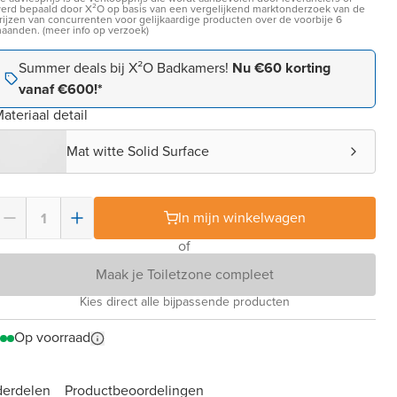
erd bepaald door X²O op basis van een vergelijkend marktonderzoek van de
rijzen van concurrenten voor gelijkaardige producten over de voorbije 6
aanden. (meer info op verzoek)
Summer deals bij X²O Badkamers!
Nu €60 korting
vanaf €600!*
ateriaal detail
Mat witte Solid Surface
In mijn winkelwagen
of
Maak je Toiletzone compleet
Kies direct alle bijpassende producten
Op voorraad
derdelen
Product­beoordelingen