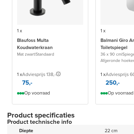
1 x
1 x
Blaufoss Multa
Balmani Giro A
Koudwaterkraan
Toiletspiegel
Mat zwart
|
Standaard
36 x 90 cm
|
Spieg
Afgeronde hoeke
1 x
Adviesprijs 138,-
1 x
Adviesprijs 6
75,-
250,-
Op voorraad
Op voorraad
Product specificaties
Product technische info
Diepte
22 cm