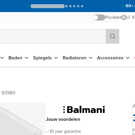
60+ 
Pro-klant
K
Baden
Spiegels
Radiatoren
Accessoires
r 83980
A
Jouw voordelen
P
10 jaar garantie
D