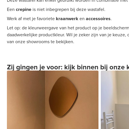
Deze wastafel kan enkel gebruikt worden in combinatie met
Een
crepine
is niet inbegrepen bij deze wastafel.
Werk af met je favoriete
kraanwerk
en
accessoires
.
Let op: de kleurweergave van het product op je beeldscherm
daadwerkelijke productkleur. Wil je zeker zijn van je keuze,
van onze showrooms te bekijken.
Zij gingen je voor: kijk binnen bij onze 