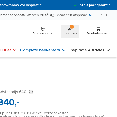
showrooms vol inspiratie
Tot 10 jaar garantie
lantenservice
Werken bij X²O
Maak een afspraak
NL
FR
DE
Showrooms
Inloggen
Winkelwagen
Outlet
Complete badkamers
Inspiratie & Advies
dviesprijs 640,-
340,-
rijs inclusief 21% BTW excl. verzendkosten
e adviesprijs is de verkoopprijs die wordt aanbevolen door leveranciers of