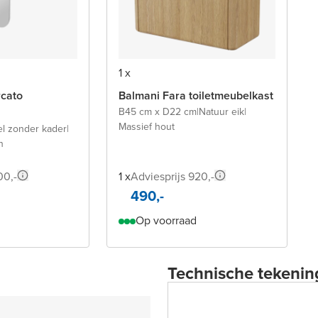
1 x
rcato
Balmani Fara toiletmeubelkast
B45 cm x D22 cm
|
Natuur eik
|
Massief hout
el zonder kader
|
n
00,-
1 x
Adviesprijs 920,-
490,-
Op voorraad
Technische tekenin