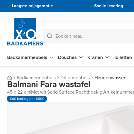
Laagste prijsgarantie
Snelle levering
Badkamermeubels
Douches
Kranen
Toiletten
Badkamermeubels
Toiletmeubels
Handenwassers
Balmani Fara wastafel
45 x 22 cm
|
Mat wit
|
Solid Surface
|
Rechthoekig
|
Artikelnumme
€60 korting per €600