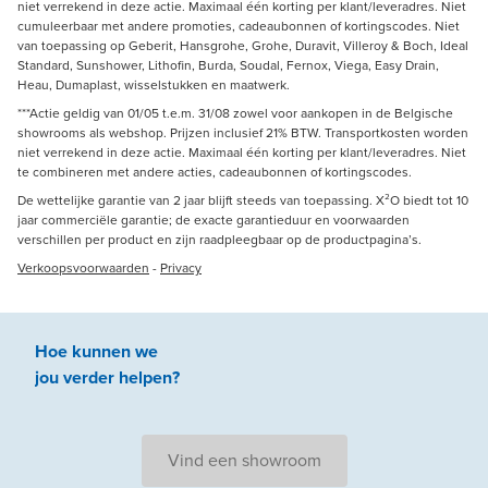
niet verrekend in deze actie. Maximaal één korting per klant/leveradres. Niet
cumuleerbaar met andere promoties, cadeaubonnen of kortingscodes. Niet
van toepassing op Geberit, Hansgrohe, Grohe, Duravit, Villeroy & Boch, Ideal
Standard, Sunshower, Lithofin, Burda, Soudal, Fernox, Viega, Easy Drain,
Heau, Dumaplast, wisselstukken en maatwerk.
***Actie geldig van 01/05 t.e.m. 31/08 zowel voor aankopen in de Belgische
showrooms als webshop. Prijzen inclusief 21% BTW. Transportkosten worden
niet verrekend in deze actie. Maximaal één korting per klant/leveradres. Niet
te combineren met andere acties, cadeaubonnen of kortingscodes.
De wettelijke garantie van 2 jaar blijft steeds van toepassing. X²O biedt tot 10
jaar commerciële garantie; de exacte garantieduur en voorwaarden
verschillen per product en zijn raadpleegbaar op de productpagina’s.
Verkoopsvoorwaarden
-
Privacy
Hoe kunnen we
jou
verder
helpen
?
Vind een showroom