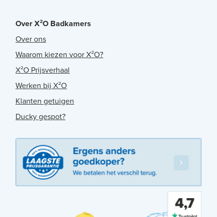
Over X²O Badkamers
Over ons
Waarom kiezen voor X²O?
X²O Prijsverhaal
Werken bij X²O
Klanten getuigen
Ducky gespot?