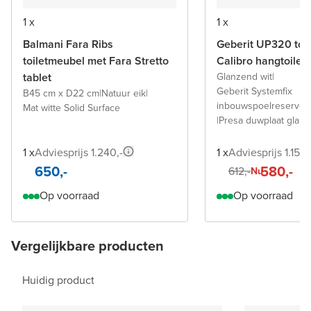
1 x
1 x
Balmani Fara Ribs
Geberit UP320 toil
toiletmeubel met Fara Stretto
Calibro hangtoilet
tablet
Glanzend wit
|
Geberit Systemfix
B45 cm x D22 cm
|
Natuur eik
|
inbouwspoelreservoi
Mat witte Solid Surface
|
Presa duwplaat glanz
1 x
Adviesprijs 1.240,-
1 x
Adviesprijs 1.155
650,-
580,-
612,-
Nu
Op voorraad
Op voorraad
Vergelijkbare producten
Huidig product