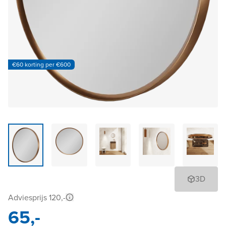
€60 korting per €600
3D
Adviesprijs 120,-
65,-