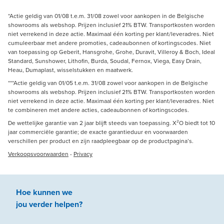
*Actie geldig van 01/08 t.e.m. 31/08 zowel voor aankopen in de Belgische
showrooms als webshop. Prijzen inclusief 21% BTW. Transportkosten worden
niet verrekend in deze actie. Maximaal één korting per klant/leveradres. Niet
cumuleerbaar met andere promoties, cadeaubonnen of kortingscodes. Niet
van toepassing op Geberit, Hansgrohe, Grohe, Duravit, Villeroy & Boch, Ideal
Standard, Sunshower, Lithofin, Burda, Soudal, Fernox, Viega, Easy Drain,
Heau, Dumaplast, wisselstukken en maatwerk.
***Actie geldig van 01/05 t.e.m. 31/08 zowel voor aankopen in de Belgische
showrooms als webshop. Prijzen inclusief 21% BTW. Transportkosten worden
niet verrekend in deze actie. Maximaal één korting per klant/leveradres. Niet
te combineren met andere acties, cadeaubonnen of kortingscodes.
De wettelijke garantie van 2 jaar blijft steeds van toepassing. X²O biedt tot 10
jaar commerciële garantie; de exacte garantieduur en voorwaarden
verschillen per product en zijn raadpleegbaar op de productpagina’s.
Verkoopsvoorwaarden
-
Privacy
Hoe kunnen we
jou
verder
helpen
?