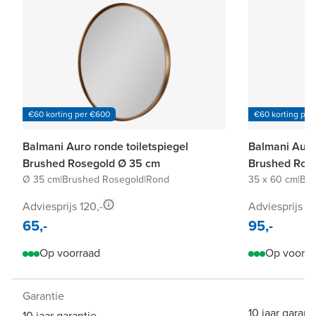
€60 korting per €600
€60 korting per
Balmani Auro ronde toiletspiegel
Balmani Auro 
Brushed Rosegold Ø 35 cm
Brushed Rose
Ø 35 cm
|
Brushed Rosegold
|
Rond
35 x 60 cm
|
Bru
Adviesprijs 120,-
Adviesprijs 18
65,-
95,-
Op voorraad
Op voorra
Garantie
10 jaar garant
10 jaar garantie