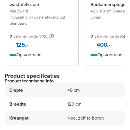
wastafelkraan
Badkamerspiegel
Mat Zwart
|
42 x 110 cm
|
Spiegel z
Inclusief clickwaste afvoerplug
|
Ovaal
Standaard
2 x
Adviesprijs 278,-
2 x
Adviesprijs 840,
125,-
400,-
Op voorraad
Op voorraad
Product specificaties
Product technische info
Diepte
46 cm
Breedte
120 cm
Kraangat
Nee, zelf te boren