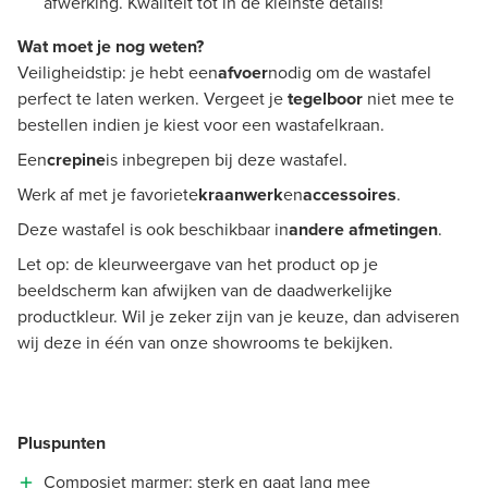
afwerking. Kwaliteit tot in de kleinste details!
Wat moet je nog weten?
Veiligheidstip: je hebt een
afvoer
nodig om de wastafel
perfect te laten werken. Vergeet je
tegelboor
niet mee te
bestellen indien je kiest voor een wastafelkraan.
Een
crepine
is inbegrepen bij deze wastafel.
Werk af met je favoriete
kraanwerk
en
accessoires
.
Deze wastafel is ook beschikbaar in
andere afmetingen
.
Let op: de kleurweergave van het product op je
beeldscherm kan afwijken van de daadwerkelijke
productkleur. Wil je zeker zijn van je keuze, dan adviseren
wij deze in één van onze showrooms te bekijken.
Pluspunten
Composiet marmer: sterk en gaat lang mee