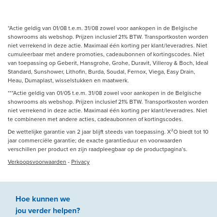
*Actie geldig van 01/08 t.e.m. 31/08 zowel voor aankopen in de Belgische
showrooms als webshop. Prijzen inclusief 21% BTW. Transportkosten worden
niet verrekend in deze actie. Maximaal één korting per klant/leveradres. Niet
cumuleerbaar met andere promoties, cadeaubonnen of kortingscodes. Niet
van toepassing op Geberit, Hansgrohe, Grohe, Duravit, Villeroy & Boch, Ideal
Standard, Sunshower, Lithofin, Burda, Soudal, Fernox, Viega, Easy Drain,
Heau, Dumaplast, wisselstukken en maatwerk.
***Actie geldig van 01/05 t.e.m. 31/08 zowel voor aankopen in de Belgische
showrooms als webshop. Prijzen inclusief 21% BTW. Transportkosten worden
niet verrekend in deze actie. Maximaal één korting per klant/leveradres. Niet
te combineren met andere acties, cadeaubonnen of kortingscodes.
De wettelijke garantie van 2 jaar blijft steeds van toepassing. X²O biedt tot 10
jaar commerciële garantie; de exacte garantieduur en voorwaarden
verschillen per product en zijn raadpleegbaar op de productpagina’s.
Verkoopsvoorwaarden
-
Privacy
Hoe kunnen we
jou
verder
helpen
?