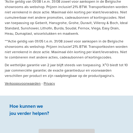
*Actie geldig van 01/08 t.e.m. 31/08 zowel voor aankopen in de Belgische
showrooms als webshop. Prijzen inclusief 21% BTW. Transportkosten worden
niet verrekend in deze actie. Maximaal één korting per klant/leveradres. Niet
cumuleerbaar met andere promoties, cadeaubonnen of kortingscodes. Niet
van toepassing op Geberit, Hansgrohe, Grohe, Duravit, Villeroy & Boch, Ideal
Standard, Sunshower, Lithofin, Burda, Soudal, Fernox, Viega, Easy Drain,
Heau, Dumaplast, wisselstukken en maatwerk.
***Actie geldig van 01/05 t.e.m. 31/08 zowel voor aankopen in de Belgische
showrooms als webshop. Prijzen inclusief 21% BTW. Transportkosten worden
niet verrekend in deze actie. Maximaal één korting per klant/leveradres. Niet
te combineren met andere acties, cadeaubonnen of kortingscodes.
De wettelijke garantie van 2 jaar blijft steeds van toepassing. X²O biedt tot 10
jaar commerciële garantie; de exacte garantieduur en voorwaarden
verschillen per product en zijn raadpleegbaar op de productpagina’s.
Verkoopsvoorwaarden
-
Privacy
Hoe kunnen we
jou
verder
helpen
?