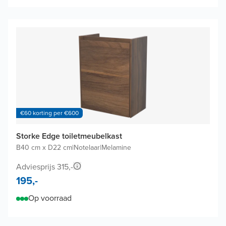
€60 korting per €600
Storke Edge toiletmeubelkast
B40 cm x D22 cm
|
Notelaar
|
Melamine
Adviesprijs 315,-
195,-
Op voorraad