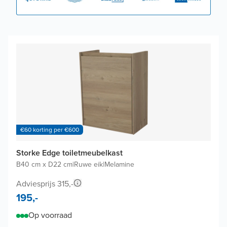
€60 korting per €600
Storke Edge toiletmeubelkast
B40 cm x D22 cm
|
Ruwe eik
|
Melamine
Adviesprijs 315,-
195,-
Op voorraad