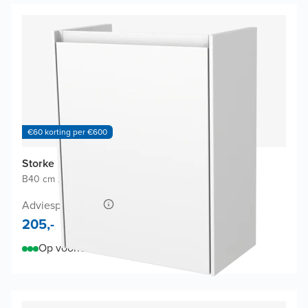
€60 korting per €600
Storke Edge toiletmeubelkast
B40 cm x D22 cm
|
Mat wit
|
MDF Gelakt
Adviesprijs 350,-
205,-
Op voorraad