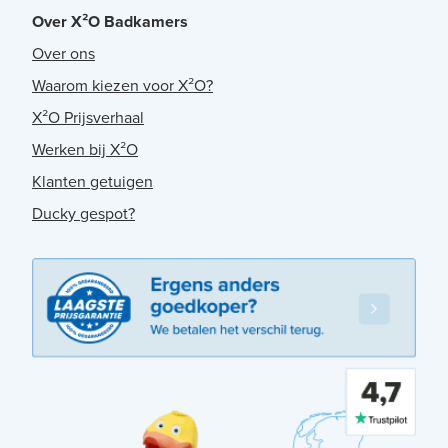
Over X²O Badkamers
Over ons
Waarom kiezen voor X²O?
X²O Prijsverhaal
Werken bij X²O
Klanten getuigen
Ducky gespot?