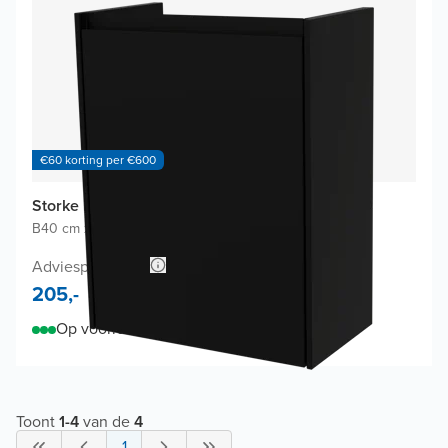
€60 korting per €600
Storke Edge toiletmeubelkast
B40 cm x D22 cm
|
Mat Zwart
|
MDF Gelakt
Adviesprijs 350,-
205,-
Op voorraad
Toont
1
-
4
van de
4
1