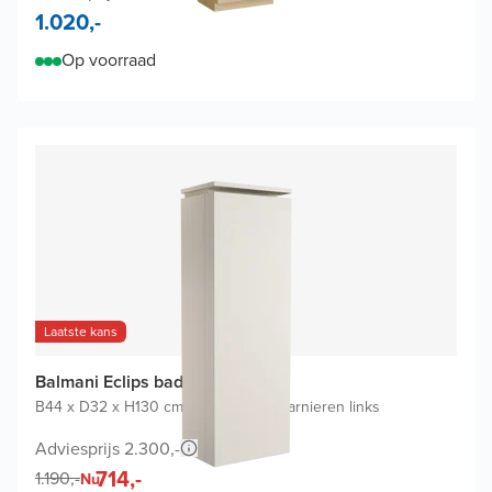
1.020,-
Op voorraad
Laatste kans
Balmani Eclips badkamerkast
B44 x D32 x H130 cm
|
Sandbeige
|
Scharnieren links
Adviesprijs 2.300,-
714,-
1.190,-
Nu