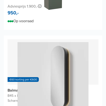
Adviesprijs 1.900,-
950,-
Op voorraad
€60 korting per €600
Balmani Mara badkamerkast
B45 x D22 x H160 cm
|
Mat Zwart
|
Scharnieren links of rechts mogelijk