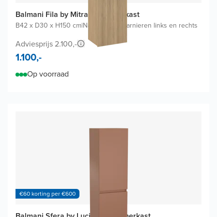
Balmani Fila by Mitra badkamerkast
B42 x D30 x H150 cm
|
Natuur eik
|
Scharnieren links en rechts
Adviesprijs 2.100,-
1.100,-
Op voorraad
€60 korting per €600
Balmani Sfera by Lucida badkamerkast