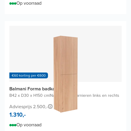
Op voorraad
€60 korting per €600
Balmani Forma badkamerkast
B42 x D30 x H150 cm
|
Natuur eik
|
Scharnieren links en rechts
Adviesprijs 2.500,-
1.310,-
Op voorraad