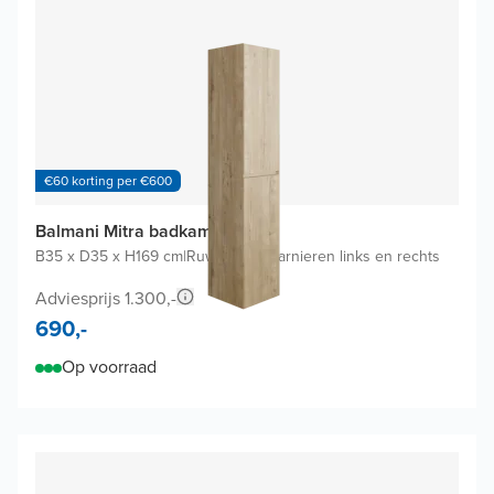
€60 korting per €600
Balmani Mitra badkamerkast
B35 x D35 x H169 cm
|
Ruwe eik
|
Scharnieren links en rechts
Adviesprijs 1.300,-
690,-
Op voorraad