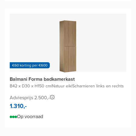
€60 korting per €600
Balmani Forma badkamerkast
B42 x D30 x H150 cm
|
Natuur eik
|
Scharnieren links en rechts
Adviesprijs 2.500,-
1.310,-
Op voorraad