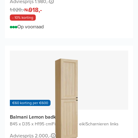
Adviesprijs 1.980,-
918,-
1.020,-
Nu
- 10% korting
Op voorraad
€60 korting per €600
Balmani Lemon badkamerkast
B45 x D35 x H195 cm
|
Fineer natuur eik
|
Scharnieren links
Adviesprijs 2.000,-