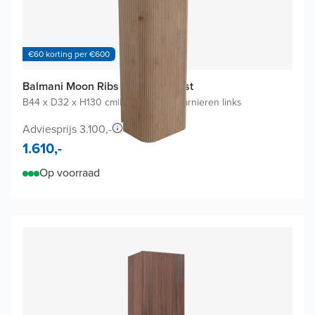
€60 korting per €600
Balmani Moon Ribs badkamerkast
B44 x D32 x H130 cm
|
Natuur eik
|
Scharnieren links
Adviesprijs 3.100,-
1.610,-
Op voorraad