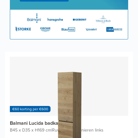
€60 korting per €600
Balmani Lucida badkamerkast
B45 x D35 x H169 cm
|
Ruwe eik
|
Scharnieren links