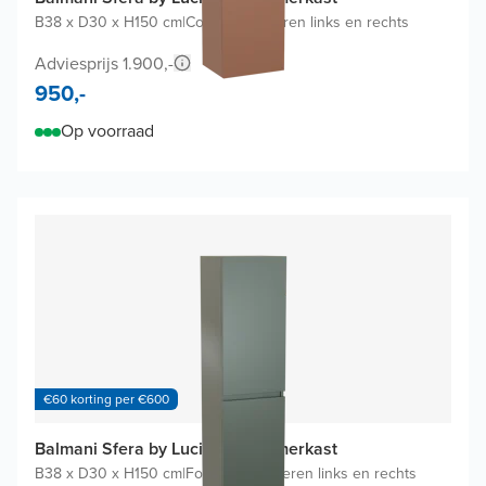
B38 x D30 x H150 cm
|
Cotto
|
Scharnieren links en rechts
Adviesprijs 1.900,-
950,-
Op voorraad
€60 korting per €600
Balmani Sfera by Lucida badkamerkast
B38 x D30 x H150 cm
|
Forest
|
Scharnieren links en rechts