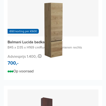
€60 korting per €600
Balmani Lucida badkamerkast
B45 x D35 x H169 cm
|
Ruwe eik
|
Scharnieren rechts
Adviesprijs 1.400,-
700,-
Op voorraad