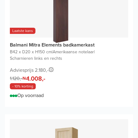
Laatste kans
Balmani Mitra Elements badkamerkast
B42 x D20 x H150 cm
|
Amerikaanse notelaar
|
Scharnieren links en rechts
Adviesprijs 2.180,-
1.008,-
1.120,-
Nu
- 10% korting
Op voorraad