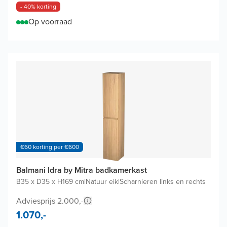
- 40% korting
Op voorraad
€60 korting per €600
Balmani Idra by Mitra badkamerkast
B35 x D35 x H169 cm
|
Natuur eik
|
Scharnieren links en rechts
Adviesprijs 2.000,-
1.070,-