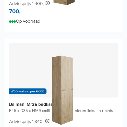
Adviesprijs 1.400,-
700,-
Op voorraad
€60 korting per €600
Balmani Mitra badkamerkast
B45 x D35 x H169 cm
|
Ruwe eik
|
Scharnieren links en rechts
Adviesprijs 1.340,-