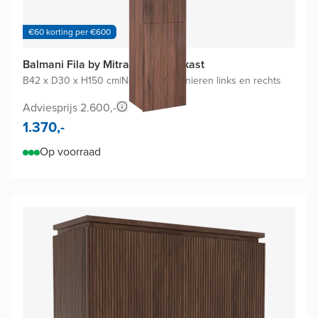
€60 korting per €600
Balmani Fila by Mitra badkamerkast
B42 x D30 x H150 cm
|
Notelaar
|
Scharnieren links en rechts
Adviesprijs 2.600,-
1.370,-
Op voorraad