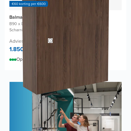
€60 korting per €600
Balmani Eclips Ribs badkamerkast
B90 x D32 x H130 cm
|
Amerikaanse notelaar
|
Scharnieren links en rechts
Adviesprijs 3.600,-
1.850,-
Op voorraad