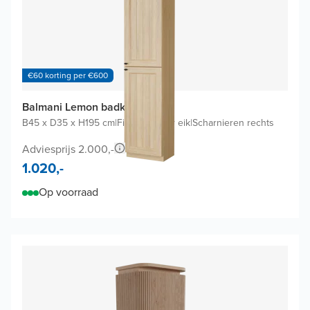
€60 korting per €600
Balmani Lemon badkamerkast
B45 x D35 x H195 cm
|
Fineer natuur eik
|
Scharnieren rechts
Adviesprijs 2.000,-
1.020,-
Op voorraad