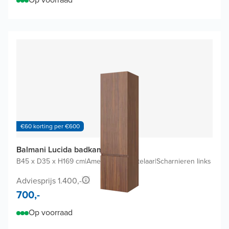
€60 korting per €600
Balmani Lucida badkamerkast
B45 x D35 x H169 cm
|
Amerikaanse notelaar
|
Scharnieren links
Adviesprijs 1.400,-
700,-
Op voorraad