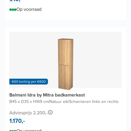
Op voorraad
€60 korting per €600
Balmani Idra by Mitra badkamerkast
B45 x D35 x H169 cm
|
Natuur eik
|
Scharnieren links en rechts
Adviesprijs 2.200,-
1.170,-
Op voorraad