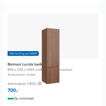
€60 korting per €600
Balmani Lucida badkamerkast
B45 x D35 x H169 cm
|
Amerikaanse notelaar
|
Scharnieren rechts
Adviesprijs 1.400,-
700,-
Op voorraad