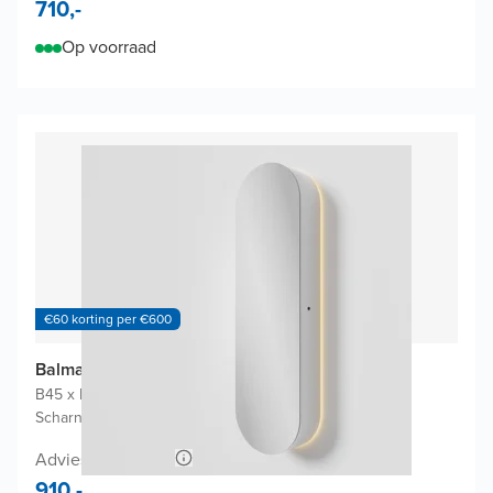
710,-
Op voorraad
€60 korting per €600
Balmani Mara badkamerkast
B45 x D22 x H160 cm
|
Mat wit
|
Scharnieren links of rechts mogelijk
Adviesprijs 1.980,-
910,-