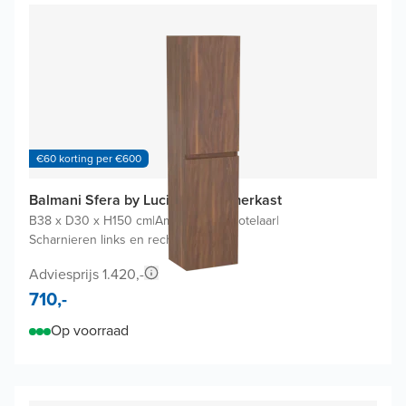
€60 korting per €600
Balmani Sfera by Lucida badkamerkast
B38 x D30 x H150 cm
|
Amerikaanse notelaar
|
Scharnieren links en rechts
Adviesprijs 1.420,-
710,-
Op voorraad