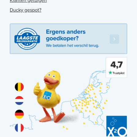
Klanten getuigen
Ducky gespot?