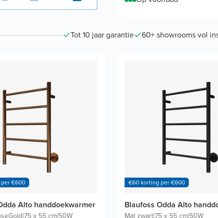
Tot 10 jaar garantie
60+ showrooms vol ins
 per €600
€60 korting per €600
 Odda Alto handdoekwarmer
Blaufoss Odda Alto hand
oseGold
|
75 x 55 cm
|
50W
Mat zwart
|
75 x 55 cm
|
50W