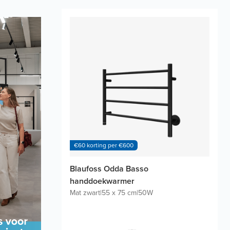
€60 korting per €600
Blaufoss Odda Basso
handdoekwarmer
Mat zwart
|
55 x 75 cm
|
50W