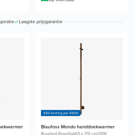
piratie
Laagste prijsgarantie
€60 korting per €600
doekwarmer
Blaufoss Mondo handdoekwarmer
Brushed RoseGold
|
3 x 170 cm
|
35W