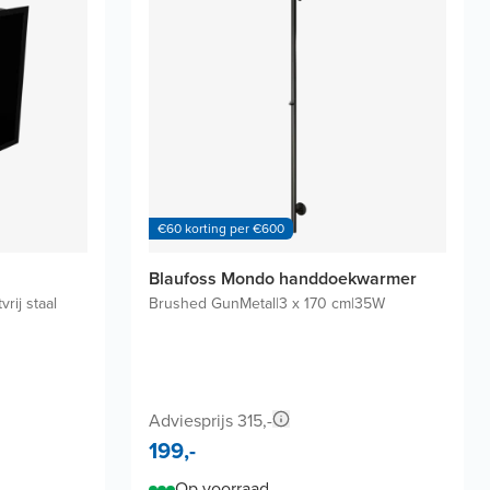
€60 korting per €600
Blaufoss Mondo handdoekwarmer
vrij staal
Brushed GunMetal
|
3 x 170 cm
|
35W
Adviesprijs 315,-
199,-
Op voorraad