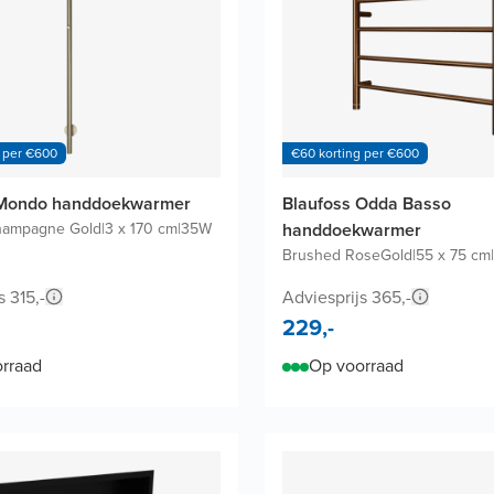
 per €600
€60 korting per €600
 Mondo handdoekwarmer
Blaufoss Odda Basso
hampagne Gold
|
3 x 170 cm
|
35W
handdoekwarmer
Brushed RoseGold
|
55 x 75 cm
|
s 315,-
Adviesprijs 365,-
229,-
rraad
Op voorraad