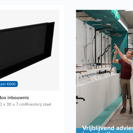
 per €600
Box inbouwnis
0 x 30 x 7 cm
|
Roestvrij staal