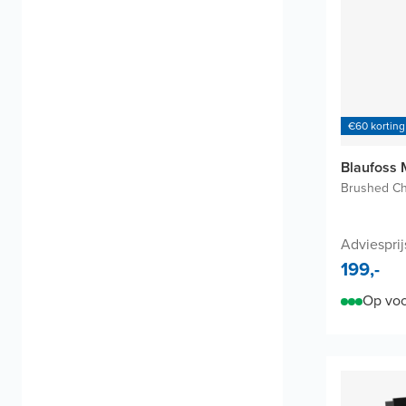
€60 korting
Blaufoss
Brushed C
Adviesprij
199,-
Op voo