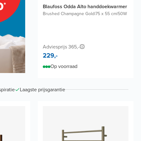
Blaufoss Odda Alto handdoekwarmer
Brushed Champagne Gold
|
75 x 55 cm
|
50W
Adviesprijs 365,-
229,-
Op voorraad
piratie
Laagste prijsgarantie