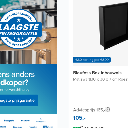
€60 korting per €600
Blaufoss Box inbouwnis
Mat zwart
|
30 x 30 x 7 cm
|
Roest
Adviesprijs 165,-
105,-
Op voorraad