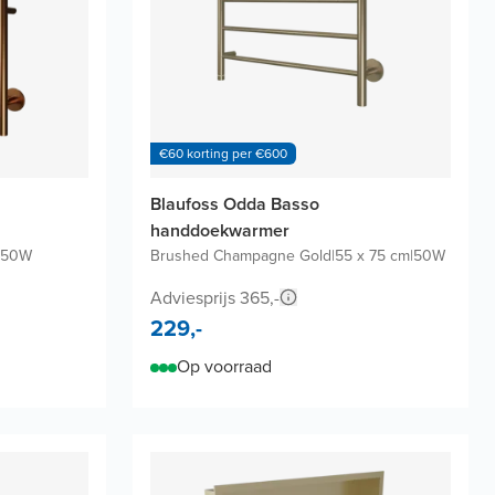
€60 korting per €600
Blaufoss Odda Basso
handdoekwarmer
50W
Brushed Champagne Gold
|
55 x 75 cm
|
50W
Adviesprijs 365,-
229,-
Op voorraad