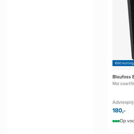
€60 korting
Blaufoss 
Mat zwart
|
5
Adviesprij
180,-
Op voo