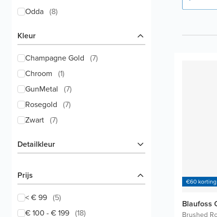
Odda
(
8
)
Kleur
Champagne Gold
(
7
)
Chroom
(
1
)
GunMetal
(
7
)
Rosegold
(
7
)
Zwart
(
7
)
Detailkleur
Prijs
€60 korting
< € 99
(
5
)
Blaufoss
€ 100 - € 199
(
18
)
Brushed R