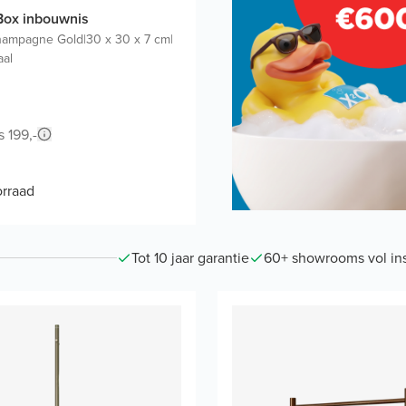
Box inbouwnis
hampagne Gold
|
30 x 30 x 7 cm
|
aal
s 199,-
rraad
Tot 10 jaar garantie
60+ showrooms vol ins