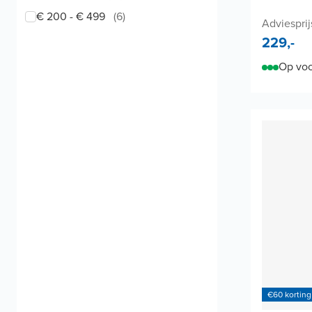
€ 200 - € 499
(
6
)
Adviesprij
229,-
Op voo
€60 korting