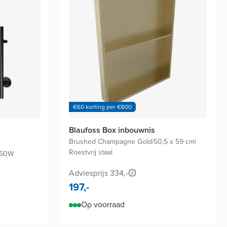
€60 korting per €600
Blaufoss Box inbouwnis
Brushed Champagne Gold
|
50,5 x 59 cm
|
Roestvrij staal
50W
Adviesprijs 334,-
197,-
Op voorraad