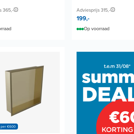
s 365,-
Adviesprijs 315,-
199,-
rraad
Op voorraad
 per €600