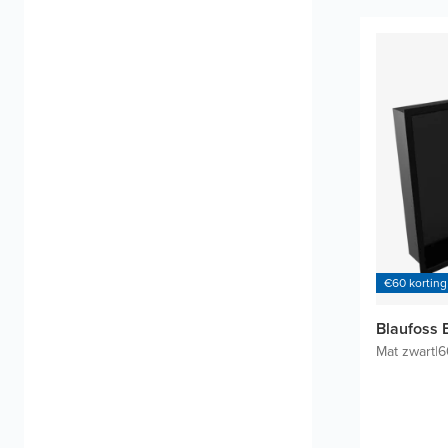
€60 korting
Blaufoss 
Mat zwart
|
6