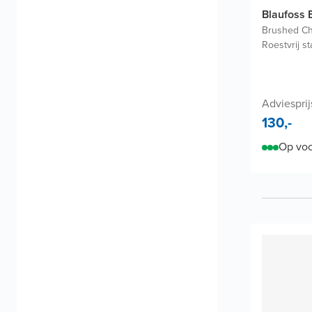
Blaufoss 
Brushed C
Roestvrij st
Adviesprij
130,-
Op voo