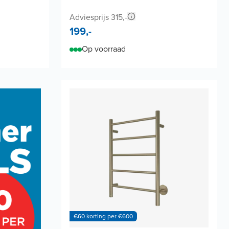
Adviesprijs 315,-
199,-
Op voorraad
€60 korting per €600