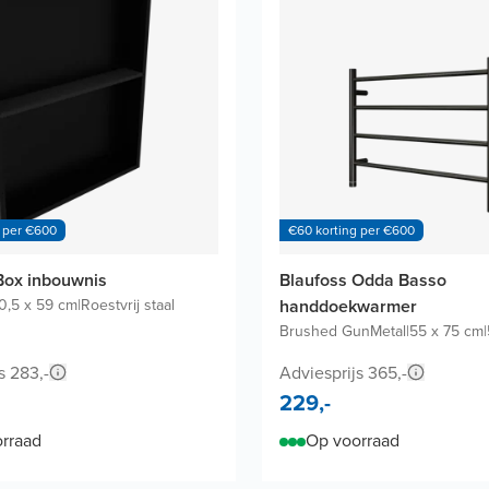
 per €600
€60 korting per €600
Box inbouwnis
Blaufoss Odda Basso
0,5 x 59 cm
|
Roestvrij staal
handdoekwarmer
Brushed GunMetal
|
55 x 75 cm
|
s 283,-
Adviesprijs 365,-
229,-
rraad
Op voorraad