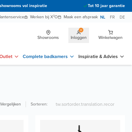
showrooms vol inspiratie
Tot 10 jaar garantie
lantenservice
Werken bij X²O
Maak een afspraak
NL
FR
DE
Showrooms
Inloggen
Winkelwagen
Outlet
Complete badkamers
Inspiratie & Advies
Vergelijken
Sorteren
: