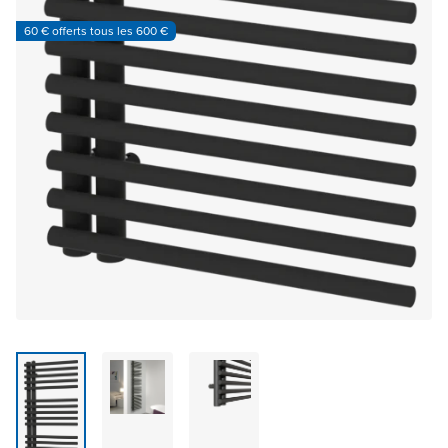
60 € offerts tous les 600 €