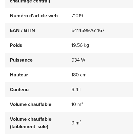
chauffage central)
Numéro d'article web
71019
EAN / GTIN
5414599761467
Poids
19.56 kg
Puissance
934 W
Hauteur
180 cm
Contenu
9.4 l
Volume chauffable
10 m³
Volume chauffable
9 m³
(faiblement isolé)