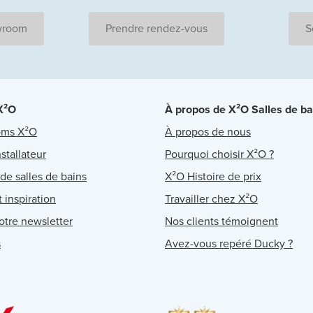
wroom
Prendre rendez-vous
S
 X²O
À propos de X²O Salles de ba
oms X²O
À propos de nous
stallateur
Pourquoi choisir X²O ?
 de salles de bains
X²O Histoire de prix
 inspiration
Travailler chez X²O
notre newsletter
Nos clients témoignent
s
Avez-vous repéré Ducky ?