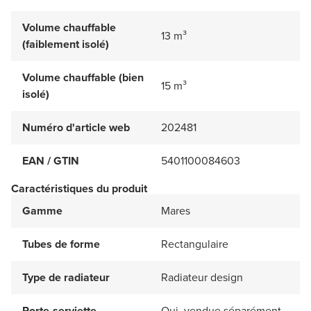
Volume chauffable
13 m³
(faiblement isolé)
Volume chauffable (bien
15 m³
isolé)
Numéro d'article web
202481
EAN / GTIN
5401100084603
Caractéristiques du produit
Gamme
Mares
Tubes de forme
Rectangulaire
Type de radiateur
Radiateur design
Porte-serviette
Oui, vendue séparément