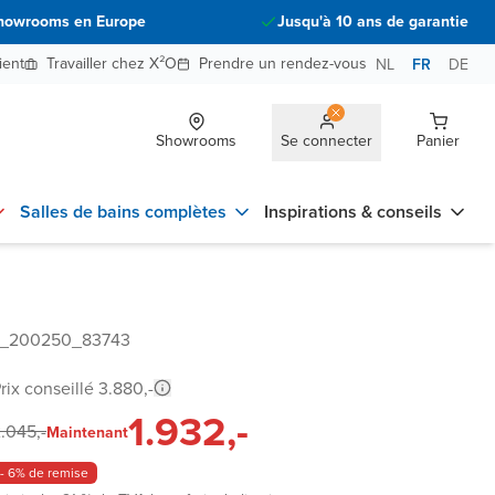
howrooms en Europe
Jusqu'à 10 ans de garantie
ient
Travailler chez X²O
Prendre un rendez-vous
NL
FR
DE
Showrooms
Se connecter
Panier
Salles de bains complètes
Inspirations & conseils
48_200250_83743
rix conseillé 3.880,-
1.932,-
.045,-
Maintenant
- 6% de remise