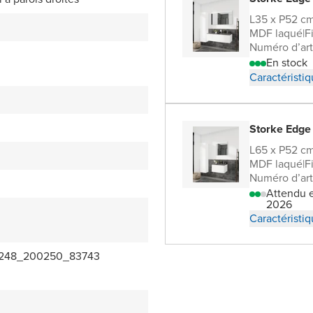
L35 x P52 c
MDF laqué
|
F
Numéro d’ar
En stock
Caractéristi
Storke Edge
L65 x P52 c
MDF laqué
|
F
Numéro d’ar
Attendu e
2026
Caractéristi
248_200250_83743