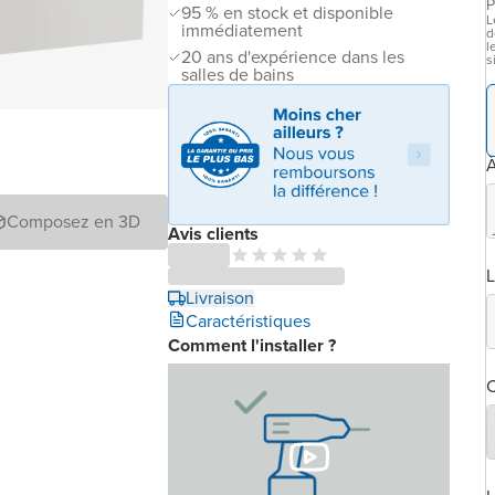
P
95 % en stock et disponible
L
immédiatement
d
l
20 ans d'expérience dans les
s
salles de bains
À
Composez en 3D
Avis clients
L
Livraison
Caractéristiques
Comment l'installer ?
C