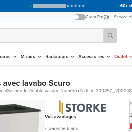
60+ s
Client Pro
Service cl
oires
Miroirs
Radiateurs
Accessoires
Outlet
s avec lavabo Scuro
oir
|
Suspendu
|
Double vasque
|
Numéro d’article 200250_2002
P
2
Vos avantages
Garantie 8 ans