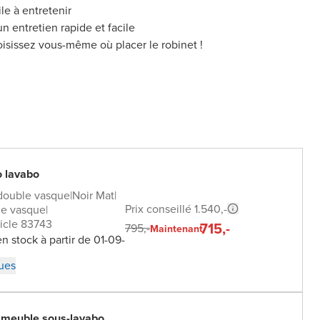
le à entretenir
n entretien rapide et facile
oisissez vous-même où placer le robinet !
o lavabo
double vasque
|
Noir Mat
|
Prix conseillé 1.540,-
e vasque
|
icle 83743
715,-
795,-
Maintenant
n stock à partir de 01-09-
ques
 meuble sous-lavabo