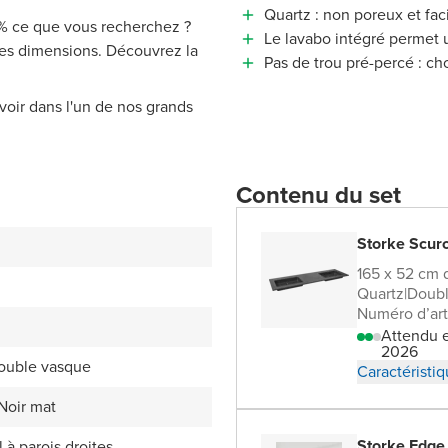
Quartz : non poreux et faci
 % ce que vous recherchez ?
Le lavabo intégré permet u
tres dimensions. Découvrez la
Pas de trou pré-percé : ch
voir dans l'un de nos grands
Contenu du set
Storke Scur
165 x 52 cm 
Quartz
|
Doubl
Numéro d’art
Attendu e
2026
double vasque
Caractéristi
Noir mat
Storke Edge
l à parois droites