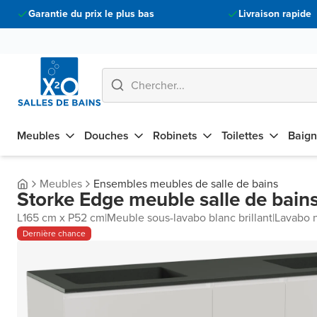
Garantie du prix le plus bas
Livraison rapide
Meubles
Douches
Robinets
Toilettes
Baign
Meubles
Ensembles meubles de salle de bains
Storke Edge meuble salle de bain
L165 cm x P52 cm
|
Meuble sous-lavabo blanc brillant
|
Lavabo n
Dernière chance