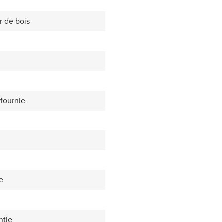
r de bois
fournie
e
ntie