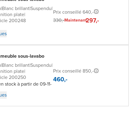
m
|
Blanc brillant
|
Suspendu
|
Prix conseillé 640,-
inition plate
|
297,-
330,-
ticle 200248
Maintenant
ques
 meuble sous-lavabo
m
|
Blanc brillant
|
Suspendu
|
Prix conseillé 850,-
inition plate
|
ticle 200250
460,-
n stock à partir de 09-11-
ques