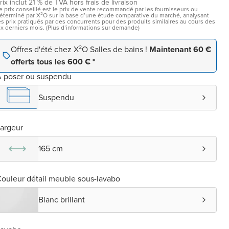
rix inclut 21 % de TVA hors frais de livraison
e prix conseillé est le prix de vente recommandé par les fournisseurs ou
éterminé par X²O sur la base d’une étude comparative du marché, analysant
es prix pratiqués par des concurrents pour des produits similaires au cours des
ix derniers mois. (Plus d’informations sur demande)
Offres d'été chez X²O Salles de bains !
Maintenant 60 €
offerts tous les 600 € *
 poser ou suspendu
Suspendu
argeur
165 cm
ouleur détail meuble sous-lavabo
Blanc brillant