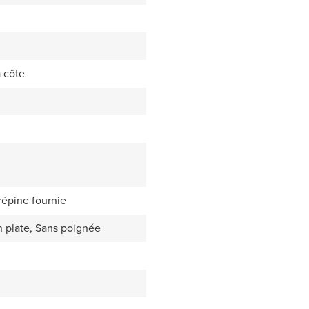
à côte
répine fournie
 plate, Sans poignée