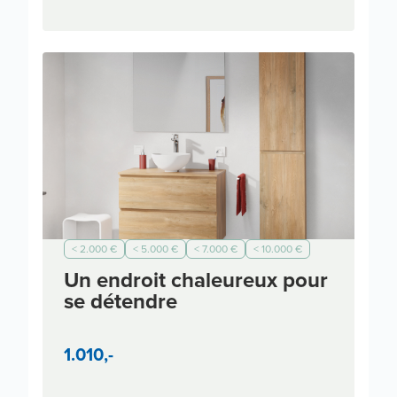
< 2.000 €
< 5.000 €
< 7.000 €
< 10.000 €
< 3.000 €
Moderne
Un endroit chaleureux pour
se détendre
1.010,-