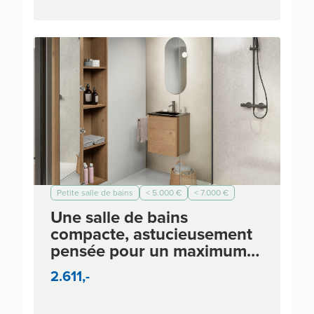
Petite salle de bains
< 5.000 €
< 7.000 €
< 10.000 €
Moderne
Une salle de bains
compacte, astucieusement
pensée pour un maximum
de rangement
2.611,-