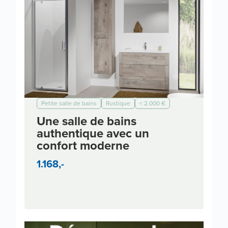
Petite salle de bains
Rustique
< 2.000 €
< 5.000 €
< 7.000 €
< 10.000 €
< 3.000 €
Une salle de bains
authentique avec un
confort moderne
1.168,-