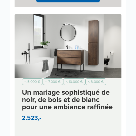
< 5.000 €
< 7.000 €
< 10.000 €
< 3.000 €
Industriel
Un mariage sophistiqué de
noir, de bois et de blanc
pour une ambiance raffinée
2.523,-