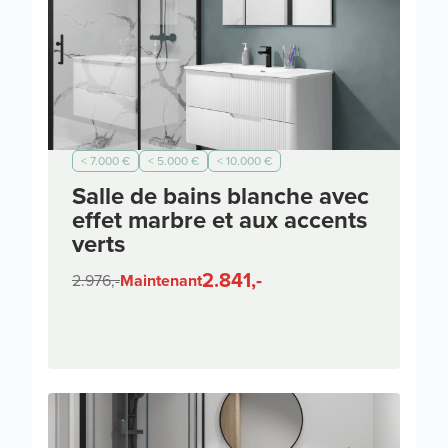
< 7.000 €
< 5.000 €
< 10.000 €
Salle de bains blanche avec
effet marbre et aux accents
verts
2.841,-
2.976,-
Maintenant