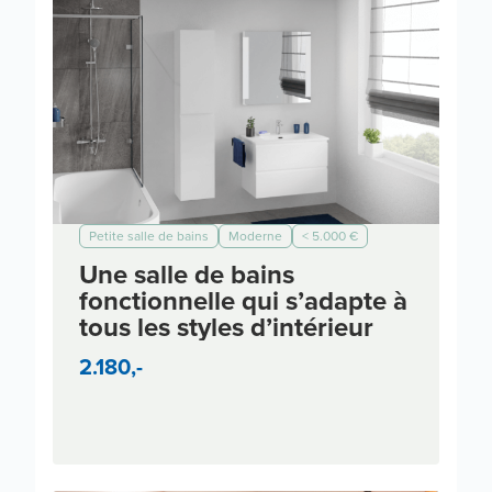
Petite salle de bains
Moderne
< 5.000 €
< 7.000 €
< 10.000 €
< 3.000 €
Une salle de bains
fonctionnelle qui s’adapte à
tous les styles d’intérieur
2.180,-