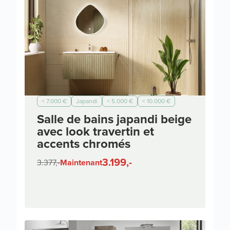
< 7.000 €
Japandi
< 5.000 €
< 10.000 €
Salle de bains japandi beige
avec look travertin et
accents chromés
3.199,-
3.377,-
Maintenant