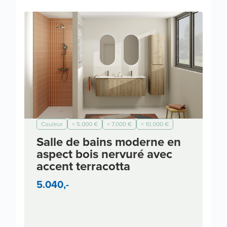
Couleur
< 5.000 €
< 7.000 €
< 10.000 €
Moderne
Salle de bains moderne en
aspect bois nervuré avec
accent terracotta
5.040,-