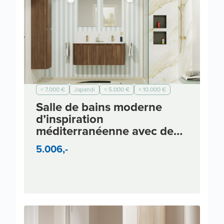
< 7.000 €
Japandi
< 5.000 €
< 10.000 €
Salle de bains moderne
d’inspiration
méditerranéenne avec de
doux accents bleus
5.006,-