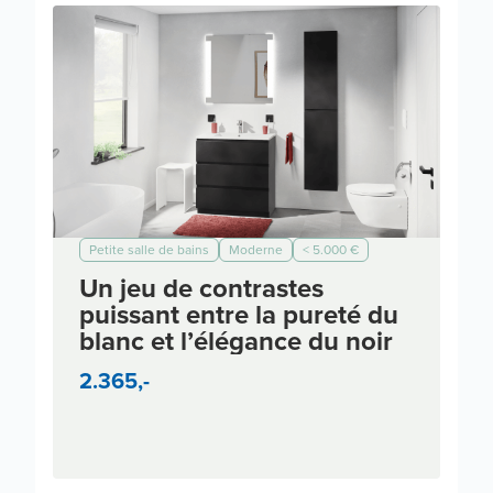
Petite salle de bains
Moderne
< 5.000 €
< 7.000 €
< 10.000 €
< 3.000 €
Un jeu de contrastes
puissant entre la pureté du
blanc et l’élégance du noir
2.365,-