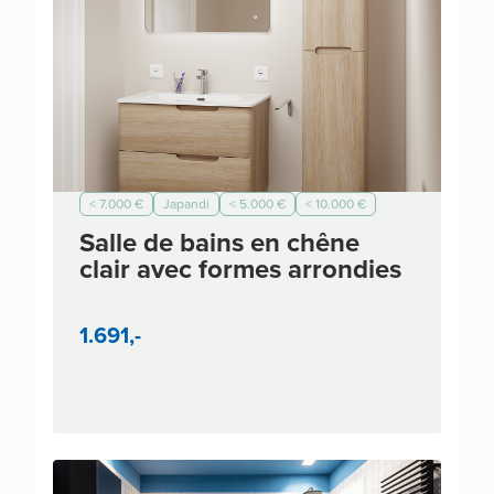
< 7.000 €
Japandi
< 5.000 €
< 10.000 €
< 2.000 €
< 3.000 €
Salle de bains en chêne
clair avec formes arrondies
1.691,-