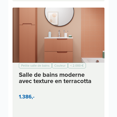
Petite salle de bains
Couleur
< 2.000 €
< 5.000 €
< 7.000 €
< 10.000 €
< 3.000 €
Salle de bains moderne
Moderne
avec texture en terracotta
1.386,-