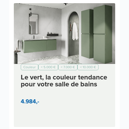
Couleur
< 5.000 €
< 7.000 €
< 10.000 €
Moderne
Le vert, la couleur tendance
pour votre salle de bains
4.984,-