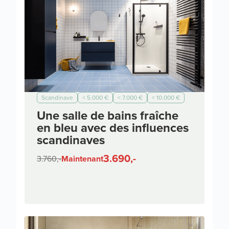
Scandinave
< 5.000 €
< 7.000 €
< 10.000 €
Une salle de bains fraîche
en bleu avec des influences
scandinaves
3.690,-
3.760,-
Maintenant