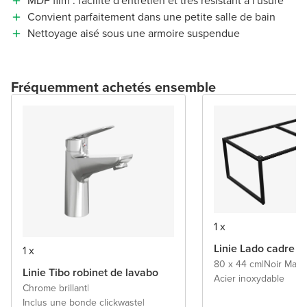
MDF film : facilité d'entretien et très résistant à l'usure
Convient parfaitement dans une petite salle de bain
Nettoyage aisé sous une armoire suspendue
Fréquemment achetés ensemble
1 x
Linie Lado cadre
1 x
80 x 44 cm
|
Noir Mat
|
Linie Tibo robinet de lavabo
Acier inoxydable
Chrome brillant
|
Inclus une bonde clickwaste
|