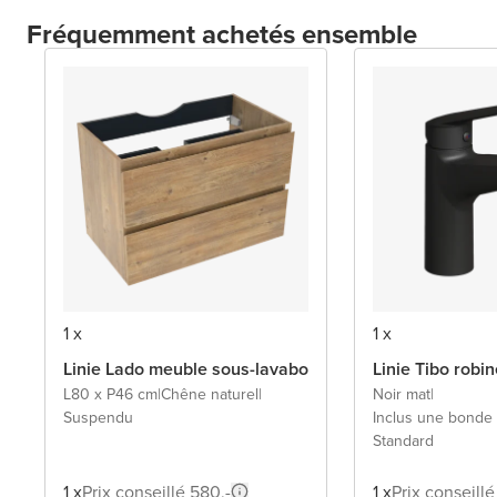
Fréquemment achetés ensemble
1 x
1 x
Linie Lado meuble sous-lavabo
Linie Tibo robi
L80 x P46 cm
|
Chêne naturel
|
Noir mat
|
Suspendu
Inclus une bonde 
Standard
1 x
Prix conseillé 580,-
1 x
Prix conseillé