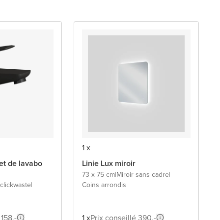
1 x
net de lavabo
Linie Lux miroir
73 x 75 cm
|
Miroir sans cadre
|
clickwaste
|
Coins arrondis
 158,-
1 x
Prix conseillé 390,-