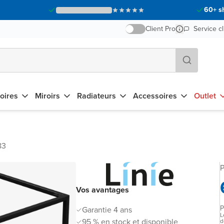
60+ s
Client Pro
Service cl
oires
Miroirs
Radiateurs
Accessoires
Outlet
83
P
Vos avantages
P
Garantie 4 ans
L
95 % en stock et disponible
d