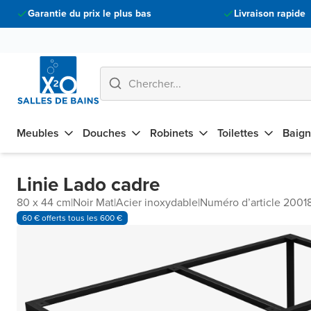
Garantie du prix le plus bas
Livraison rapide
Meubles
Douches
Robinets
Toilettes
Baign
Linie Lado cadre
80 x 44 cm
|
Noir Mat
|
Acier inoxydable
|
Numéro d’article 2001
60 € offerts tous les 600 €