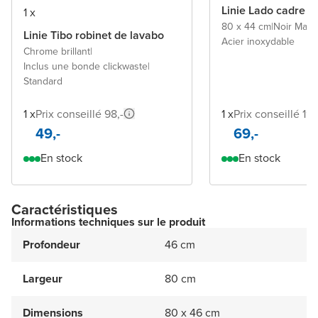
Linie Lado cadre
1 x
80 x 44 cm
|
Noir Mat
|
Linie Tibo robinet de lavabo
Acier inoxydable
Chrome brillant
|
Inclus une bonde clickwaste
|
Standard
1 x
Prix conseillé 98,-
1 x
Prix conseillé 198
49,-
69,-
En stock
En stock
Caractéristiques
Informations techniques sur le produit
Profondeur
46 cm
Largeur
80 cm
Dimensions
80 x 46 cm