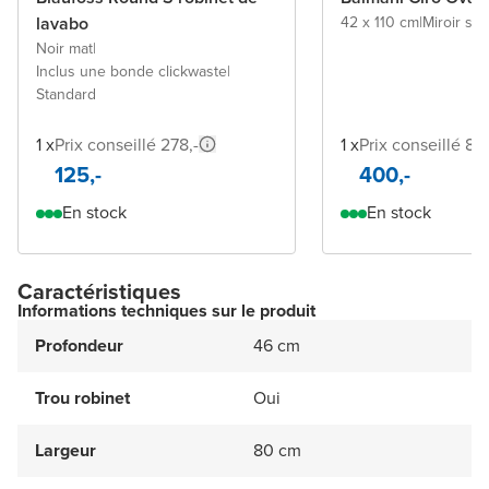
lavabo
42 x 110 cm
|
Miroir sa
Noir mat
|
Inclus une bonde clickwaste
|
Standard
1 x
Prix conseillé 278,-
1 x
Prix conseillé 84
125,-
400,-
En stock
En stock
Caractéristiques
Informations techniques sur le produit
Profondeur
46 cm
Trou robinet
Oui
Largeur
80 cm