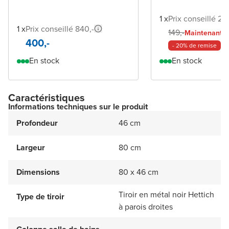
1 x
Prix conseillé 29
1 x
Prix conseillé 840,-
11
149,-
Maintenant
400,-
- 20% de remise
En stock
En stock
Caractéristiques
Informations techniques sur le produit
Profondeur
46 cm
Largeur
80 cm
Dimensions
80 x 46 cm
Tiroir en métal noir Hettich
Type de tiroir
à parois droites