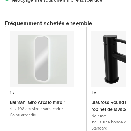
Nettoyage aisé sous une armoire suspendue
Fréquemment achetés ensemble
1 x
1 x
Balmani Giro Arcato miroir
Blaufoss Round Ec
41 x 108 cm
|
Miroir sans cadre
|
robinet de lavabo
Coins arrondis
Noir mat
|
Inclus une bonde cli
Standard