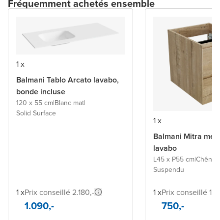
Fréquemment achetés ensemble
1 x
Balmani Tablo Arcato lavabo,
bonde incluse
120 x 55 cm
|
Blanc mat
|
Solid Surface
1 x
Balmani Mitra meu
lavabo
L45 x P55 cm
|
Chêne b
Suspendu
1 x
Prix conseillé 2.180,-
1 x
Prix conseillé 1.4
1.090,-
750,-