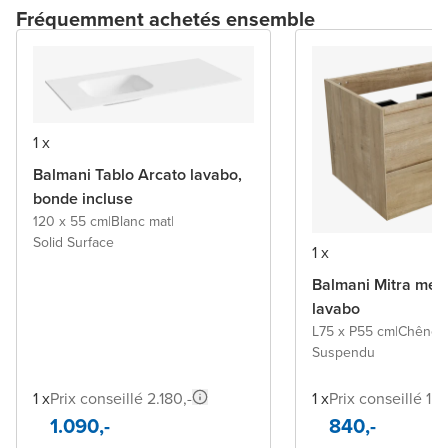
Fréquemment achetés ensemble
1 x
Balmani Tablo Arcato lavabo,
bonde incluse
120 x 55 cm
|
Blanc mat
|
Solid Surface
1 x
Balmani Mitra meu
lavabo
L75 x P55 cm
|
Chêne b
Suspendu
1 x
Prix conseillé 2.180,-
1 x
Prix conseillé 1.5
1.090,-
840,-